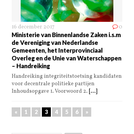
16 december 2017
0
Ministerie van Binnenlandse Zaken i.s.m
de Vereniging van Nederlandse
Gemeenten, het Interprovinciaal
Overleg en de Unie van Waterschappen
– Handreiking
Handreiking integriteitstoetsing kandidaten
voor decentrale politieke partijen
Inhoudsopgave 1. Voorwoord 2.
[...]
«
1
2
3
4
5
6
»