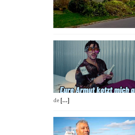
de
[...]