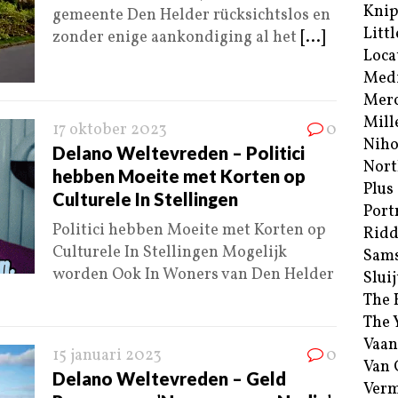
Kni
gemeente Den Helder rücksichtslos en
Littl
zonder enige aankondiging al het
[...]
Loca
Med
Merc
Mill
17 oktober 2023
0
Niho
Delano Weltevreden – Politici
Nort
hebben Moeite met Korten op
Plus
Culturele In Stellingen
Port
Politici hebben Moeite met Korten op
Ridd
Culturele In Stellingen Mogelijk
Sam
worden Ook In Woners van Den Helder
Sluij
The 
The 
Vaan
15 januari 2023
0
Van
Delano Weltevreden – Geld
Verm