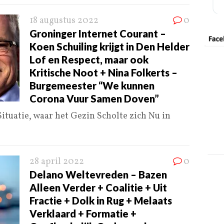
18 augustus 2022
0
Groninger Internet Courant –
Koen Schuiling krijgt in Den Helder
Lof en Respect, maar ook
Kritische Noot + Nina Folkerts –
Burgemeester “We kunnen
Corona Vuur Samen Doven”
ituatie, waar het Gezin Scholte zich Nu in
28 april 2022
0
Delano Weltevreden – Bazen
Alleen Verder + Coalitie + Uit
Fractie + Dolk in Rug + Melaats
Verklaard + Formatie +