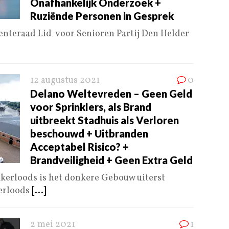
Onafhankelijk Onderzoek +
Ruziënde Personen in Gesprek
teraad Lid voor Senioren Partij Den Helder
12 augustus 2021
0
Delano Weltevreden – Geen Geld
voor Sprinklers, als Brand
uitbreekt Stadhuis als Verloren
beschouwd + Uitbranden
Acceptabel Risico? +
Brandveiligheid + Geen Extra Geld
kerloods is het donkere Gebouw uiterst
kerloods
[...]
2 mei 2021
1