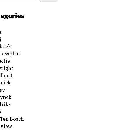
egories
s
j
boek
nessplan
ectie
right
lhart
mick
sy
ynck
riks
e
 Ten Bosch
rview