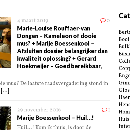
Cat
4 maart 2019
0
Marie-Louise Rouffaer-van
Bert
Dongen – Kameleon of dooie
Booi
mus? + Marije Boessenkool –
Bulk
Afsluiten dossier belangrijker dan
Busi
kwaliteit oplossing? + Gerard
Coll
Hoekmeijer – Goed bereikbaar,
Copy
Enge
Gim
oie mus? De laatste raadsvergadering stond in
Glos
e
[...]
Haer
Hend
29 november 2016
1
Hom
Marije Boessenkool – Huil…!
Huis
Inte
Huil…! Kom ik thuis, is door de