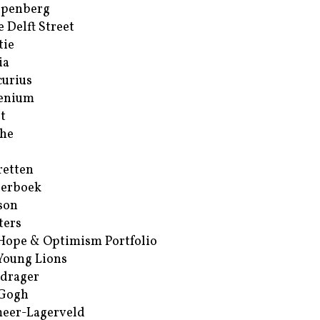
ppenberg
e Delft Street
tie
ia
urius
enium
t
he
retten
erboek
son
ters
Hope & Optimism Portfolio
Young Lions
drager
 Gogh
eer-Lagerveld