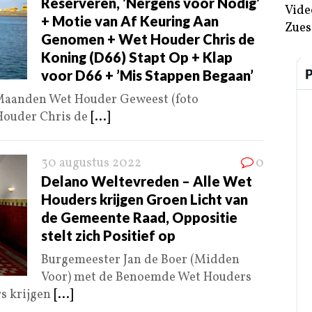
Reserveren, ’Nergens voor Nodig’
Vide
+ Motie van Af Keuring Aan
Zues
Genomen + Wet Houder Chris de
Koning (D66) Stapt Op + Klap
voor D66 + ’Mis Stappen Begaan’
 Maanden Wet Houder Geweest (foto
Houder Chris de
[...]
30 augustus 2022
0
Delano Weltevreden – Alle Wet
Houders krijgen Groen Licht van
de Gemeente Raad, Oppositie
stelt zich Positief op
Burgemeester Jan de Boer (Midden
Voor) met de Benoemde Wet Houders
s krijgen
[...]