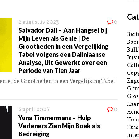
Cat
2 augustus 2023
0
Salvador Dali – Aan Hangsel bij
Bert
Mijn Leven als Genie | De
Booi
Grootheden in een Vergelijking
Bulk
Tabel volgens een Daliniaanse
Busi
Analyse, Uit Gewerkt over een
Coll
Periode van Tien Jaar
Copy
Enge
enie, de Grootheden in een Vergelijking Tabel
Gim
Glos
Haer
6 april 2026
0
Hend
Yuna Timmermans – Hulp
Hom
Verleners Zien Mijn Boek als
Huis
Bedreiging
Inte