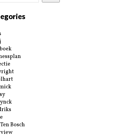
egories
s
j
boek
nessplan
ectie
right
lhart
mick
sy
ynck
riks
e
 Ten Bosch
rview