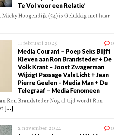
Te Vol voor een Relatie’
l Micky Hoogendijk (54) is Gelukkig met haar
11 februari 2025
0
Media Courant – Poep Seks Blijft
Kleven aan Ron Brandsteder + De
Volk Krant – Joost Zwagerman
Wijzigt Passage Vals Licht + Jean
Pierre Geelen – Media Man + De
Telegraaf – Media Fenomeen
aan Ron Brandsteder Nog al tijd wordt Ron
et
[...]
2 november 2024
0