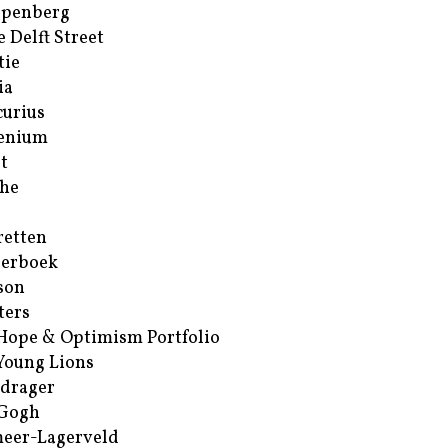
ppenberg
e Delft Street
tie
ia
urius
enium
t
he
retten
erboek
son
ters
Hope & Optimism Portfolio
Young Lions
drager
 Gogh
eer-Lagerveld