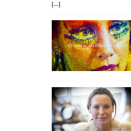
[...]