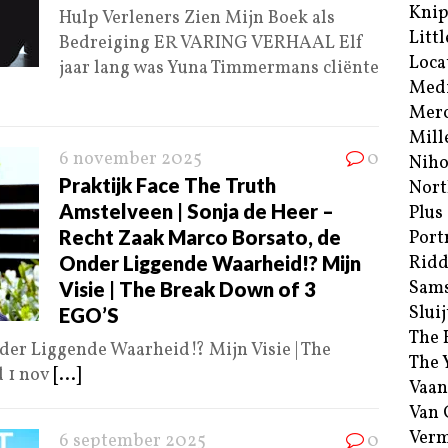
Kni
Hulp Verleners Zien Mijn Boek als
Littl
Bedreiging ER VARING VERHAAL Elf
Loca
jaar lang was Yuna Timmermans cliënte
Med
Merc
Mill
6 november 2025
0
Niho
Praktijk Face The Truth
Nort
Amstelveen | Sonja de Heer –
Plus
Recht Zaak Marco Borsato, de
Port
Onder Liggende Waarheid!? Mijn
Ridd
Sam
Visie | The Break Down of 3
Sluij
EGO’S
The 
der Liggende Waarheid!? Mijn Visie | The
The 
d 1 nov
[...]
Vaan
Van
Verm
6 september 2025
0