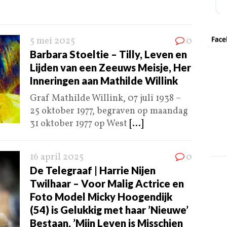
5 mei 2025
0
Barbara Stoeltie – Tilly, Leven en
Lijden van een Zeeuws Meisje, Her
Inneringen aan Mathilde Willink
Graf Mathilde Willink, 07 juli 1938 –
25 oktober 1977, begraven op maandag
31 oktober 1977 op West
[...]
16 april 2025
0
De Telegraaf | Harrie Nijen
Twilhaar – Voor Malig Actrice en
Foto Model Micky Hoogendijk
(54) is Gelukkig met haar ’Nieuwe’
Bestaan, ’Mijn Leven is Misschien