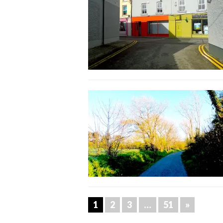
1
2
3
…
51
»