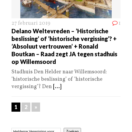
27 februari 2019
1
Delano Weltevreden – ’Historische
beslissing’ of ’historische vergissing’? +
’Absoluut vertrouwen’ + Ronald
Boutkan – Raad zegt JA tegen stadhuis
op Willemsoord
Stadhuis Den Helder naar Willemsoord:
’historische beslissing’ of ’historische
vergissing’? Den
[...]
1
2
»
Zoeken