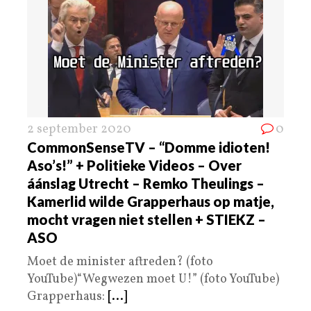
2 september 2020
0
CommonSenseTV – “Domme idioten!
Aso’s!” + Politieke Videos – Over
áánslag Utrecht – Remko Theulings –
Kamerlid wilde Grapperhaus op matje,
mocht vragen niet stellen + STIEKZ –
ASO
Moet de minister aftreden? (foto
YouTube)“Wegwezen moet U!” (foto YouTube)
Grapperhaus:
[...]