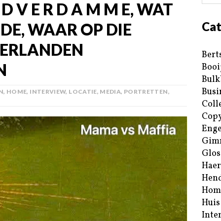
D V E R D A M M E, WAT
Cat
DE, WAAR OP DIE
DERLANDEN
Bert
N
Booi
Bulk
Busi
N
,
HOME
,
INTERVIEW
,
LOCATIE
,
MEDIA
,
PORTRETTEN
,
Coll
Copy
Enge
Gim
Glos
Haer
Hend
Hom
Huis
Inte