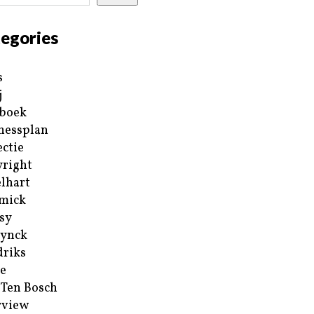
egories
s
j
boek
nessplan
ectie
right
lhart
mick
sy
ynck
riks
e
 Ten Bosch
rview