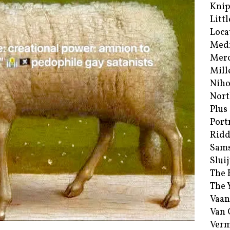
Kni
Littl
Loca
Med
Merc
Mill
Niho
Nort
Plus
Port
Ridd
Sam
Sluij
The 
The 
Vaan
Van
Verm