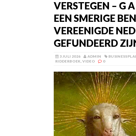
VERSTEGEN – G A 
EEN SMERIGE BEN
VEREENIGDE NE
GEFUNDEERD ZIJ
3 JULI 2026
ADMIN
BUSINESSPLA
RIDDERBOEK
,
VIDEO
0