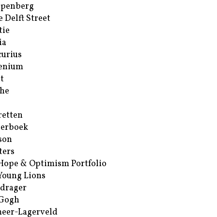
ppenberg
e Delft Street
tie
ia
urius
enium
t
he
retten
erboek
son
ters
Hope & Optimism Portfolio
Young Lions
drager
 Gogh
eer-Lagerveld