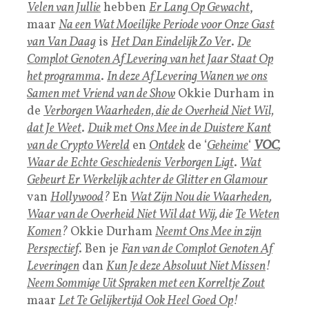
Velen van Jullie
hebben
Er Lang Op Gewacht
,
maar
Na een Wat Moeilijke Periode voor Onze Gast
van Van Daag
is
Het Dan Eindelijk Zo Ver
.
De
Complot Genoten Af Levering van het Jaar Staat Op
het programma
.
In deze Af Levering Wanen we ons
Samen met Vriend van de Show
Okkie Durham in
de
Verborgen Waarheden, die de Overheid Niet Wil,
dat Je Weet
.
Duik met Ons Mee in de Duistere Kant
van de Crypto Wereld
en
Ontdek
de ‘
Geheime
‘
VOC
,
Waar de Echte Geschiedenis Verborgen Ligt
.
Wat
Gebeurt Er Werkelijk achter de Glitter en Glamour
van
Hollywood
?
En
Wat Zijn Nou die Waarheden
,
Waar van de Overheid Niet Wil dat Wij
, die
Te Weten
Komen
?
Okkie Durham
Neemt Ons Mee in zijn
Perspectief
. Ben je
Fan van de Complot Genoten Af
Leveringen
dan
Kun Je deze Absoluut Niet Missen
!
Neem Sommige Uit Spraken met een Korreltje Zout
maar
Let Te Gelijkertijd Ook Heel Goed Op
!