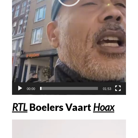
00:00
01:53
RTL
Boelers Vaart
Hoax
Videospeler