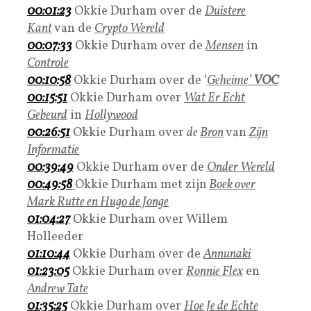
00:01:23
Okkie Durham
over de
Duistere
Kant
van de
Crypto Wereld
00:07:33
Okkie Durham
over de
Mensen
in
Controle
00:10:58
Okkie Durham
over de ‘
Geheime’
VOC
00:15:51
Okkie Durham
over
Wat Er Echt
Gebeurd
in
Hollywood
00:26:51
Okkie Durham
over
de
Bron
van
Zijn
Informatie
00:39:49
Okkie Durham
over de
Onder Wereld
00:49:58
Okkie Durham met zijn
Boek over
Mark Rutte en Hugo de Jonge
01:04:27
Okkie Durham over Willem
Holleeder
01:10:44
Okkie Durham
over de
Annunaki
01:23:05
Okkie Durham
over
Ronnie Flex
en
Andrew Tate
01:35:25
Okkie Durham
over
Hoe Je de Echte