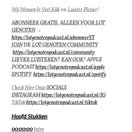
Wij Wensen Je Veel Kijk
en
Luister Plezier
!
ABONNEER GRATIS
,
ALLEEN VOOR LOT
GENOTEN
→
https://lotgenotenpodcast.nl/abonneerYT
JOIN
DE
LOT GENOTEN COMMUNITY
https://lotgenotenpodcast.nl/community
LIEVER LUISTEREN
?
KAN OOK
!
APPLE
PODCAST
https://lotgenotenpodcast.nl/apple
SPOTIFY
https://lotgenotenpodcast.nl/spotify
Check Hier Onze
SOCIALS
INSTAGRAM
https://lotgenotenpodcast.nl/IG
TikTok
https://lotgenotenpodcast.nl/tiktok
Hoofd Stukken
00:00:00
Intro