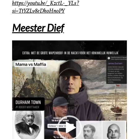
https://youtu.be/_KzctL-_YLs?
si=TtYZLv8eDhoHnoPY
Meester Dief
Videospeler