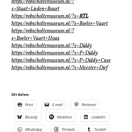
https://robscholtemuseum.nl/?
s=Staat+Lieden+Buurt
https://robscholtemuseum.nl/?s=
RTL
https://robscholtemuseum.nl/?s=Boeler+Vaart
https://robscholtemuseum.nl/?
s=Boeler+Vaart+Hoax
https://robscholtemuseum.nl/?s=Diddy
https://robscholtemuseum.nl/?s=P+Diddy
https://robscholtemuseum.nl/?s=P+Diddy+Case
https://robscholtemuseum.nl/?s=Meester+Dief
Dit delen:
Print
E-mail
Pinterest
Bluesky
Nextdoor
LinkedIn
WhatsApp
Threads
Tumblr