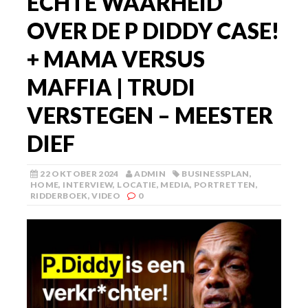
ECHTE WAARHEID
OVER DE P DIDDY CASE!
+ MAMA VERSUS
MAFFIA | TRUDI
VERSTEGEN – MEESTER
DIEF
22 OKTOBER 2024
ADMIN
BUSINESSPLAN
,
HOME
,
INTERVIEW
,
LOCATIE
,
MEDIA
,
PORTRETTEN
,
RIDDERBOEK
,
VIDEO
0