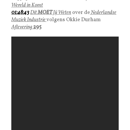
Wereld in Komt
01:48:43
Dit
MOET
Jij Weten
over de
Nederlandse
Muziek Industrie
volgens Okkie Durham
Aflevering
295