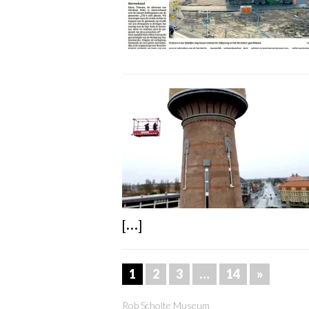
[...]
1
2
3
…
14
»
Rob Scholte Museum