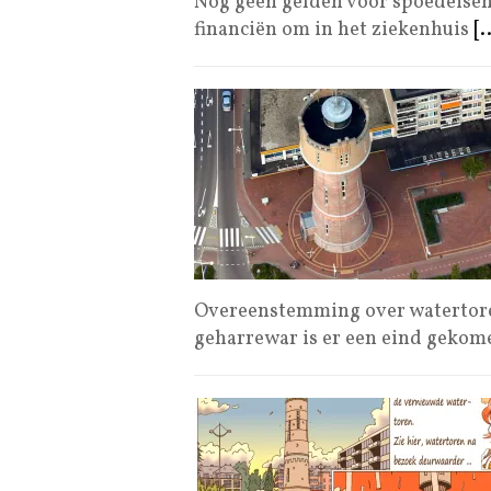
Nog geen gelden voor spoedeisen
financiën om in het ziekenhuis
[.
Overeenstemming over watertoren
geharrewar is er een eind geko