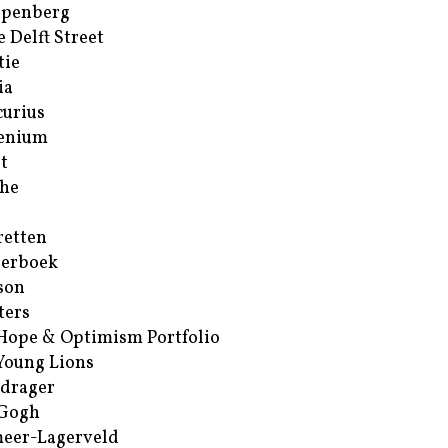
ppenberg
e Delft Street
tie
ia
urius
enium
t
he
retten
erboek
son
ters
Hope & Optimism Portfolio
Young Lions
drager
 Gogh
eer-Lagerveld