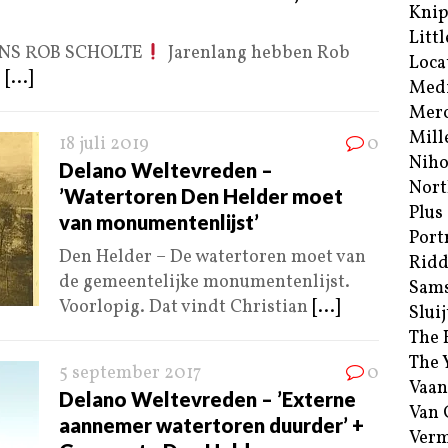
Kni
Littl
ENS ROB SCHOLTE
Jarenlang hebben Rob
Loca
.
[...]
Med
Merc
Mill
18 juli 2019
0
Niho
Delano Weltevreden –
Nort
’Watertoren Den Helder moet
Plus
van monumentenlijst’
Port
Den Helder – De watertoren moet van
Ridd
de gemeentelijke monumentenlijst.
Sam
Voorlopig. Dat vindt Christian
[...]
Sluij
The 
The 
5 september 2017
0
Vaan
Delano Weltevreden – ’Externe
Van
aannemer watertoren duurder’ +
Verm