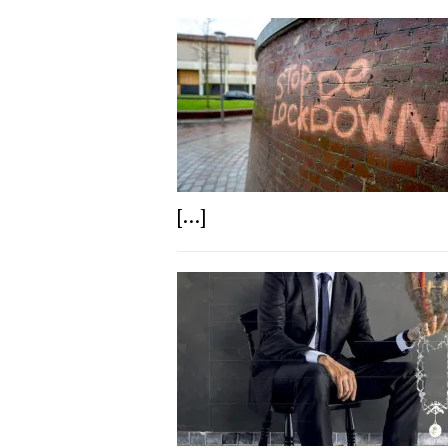
[...]