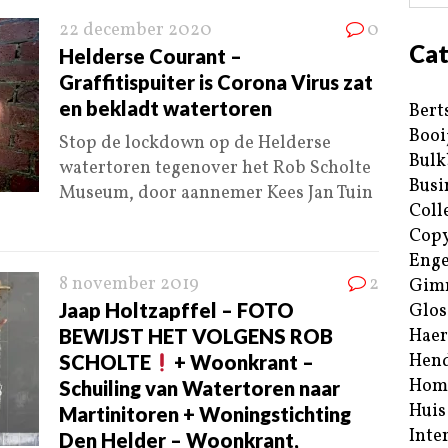
22 december 2020
0
Cat
Helderse Courant –
Graffitispuiter is Corona Virus zat
en bekladt watertoren
Bert
Booi
Stop de lockdown op de Helderse
Bulk
watertoren tegenover het Rob Scholte
Busi
Museum, door aannemer Kees Jan Tuin
Coll
Copy
Enge
8 november 2019
2
Gim
Jaap Holtzapffel – FOTO
Glos
BEWIJST HET VOLGENS ROB
Haer
Hend
SCHOLTE
+ Woonkrant –
Hom
Schuiling van Watertoren naar
Huis
Martinitoren + Woningstichting
Inte
Den Helder – Woonkrant,