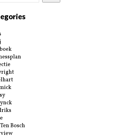
egories
s
j
boek
nessplan
ectie
right
lhart
mick
sy
ynck
riks
e
 Ten Bosch
rview