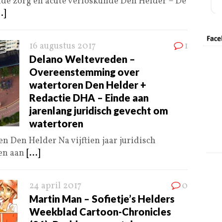
de zorg en acute verloskunde Den Helder – De
..]
16 augustus 2017
1
Delano Weltevreden –
Overeenstemming over
watertoren Den Helder +
Redactie DHA – Einde aan
jarenlang juridisch gevecht om
watertoren
 Den Helder Na vijftien jaar juridisch
men aan
[...]
24 april 2017
0
Martin Man – Sofietje’s Helders
Weekblad Cartoon-Chronicles