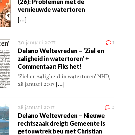
(26): Problemen met de
vernieuwde watertoren
[...]
30 januari 2017
1
Delano Weltevreden – ‘Ziel en
zaligheid in watertoren’ +
Commentaar: Fiks het!
‘Ziel en zaligheid in watertoren’ NHD,
28 januari 2017
[...]
28 januari 2017
2
Delano Weltevreden – Nieuwe
rechtszaak dreigt: Gemeente is
getouwtrek beu met Christian