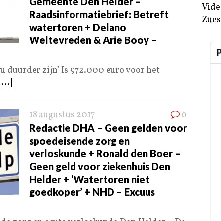
Gemeente Den Helder –
Vide
Raadsinformatiebrief: Betreft
Zues
watertoren + Delano
Weltevreden & Arie Booy –
 duurder zijn’ Is 972.000 euro voor het
[...]
18 augustus 2017
0
Redactie DHA – Geen gelden voor
spoedeisende zorg en
verloskunde + Ronald den Boer –
Geen geld voor ziekenhuis Den
Helder + ‘Watertoren niet
goedkoper’ + NHD – Excuus