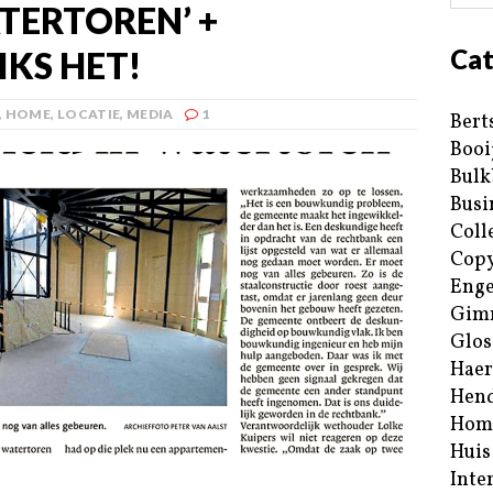
TERTOREN’ +
Cat
KS HET!
,
HOME
,
LOCATIE
,
MEDIA
1
Bert
Booi
Bulk
Busi
Coll
Copy
Enge
Gim
Glos
Haer
Hend
Hom
Huis
Inte