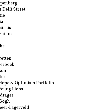
ppenberg
e Delft Street
tie
ia
urius
enium
t
he
retten
erboek
son
ters
Hope & Optimism Portfolio
Young Lions
drager
 Gogh
eer-Lagerveld