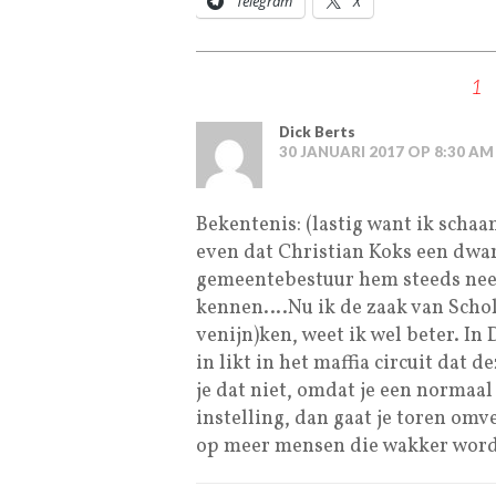
Telegram
X
1
Dick Berts
30 JANUARI 2017 OP 8:30 AM
Bekentenis: (lastig want ik scha
even dat Christian Koks een dwar
gemeentebestuur hem steeds neer 
kennen….Nu ik de zaak van Scholte
venijn)ken, weet ik wel beter. In D
in likt in het maffia circuit dat
je dat niet, omdat je een norma
instelling, dan gaat je toren om
op meer mensen die wakker wor