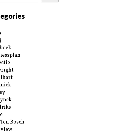
egories
s
j
boek
nessplan
ectie
right
lhart
mick
sy
ynck
riks
e
 Ten Bosch
rview