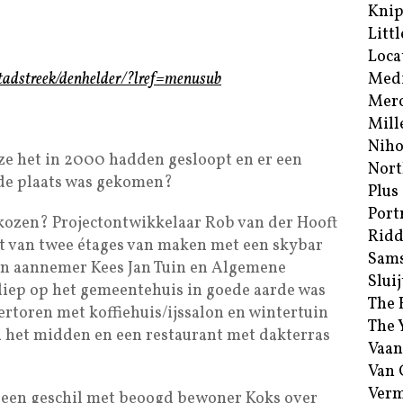
Kni
Littl
Loca
tadstreek/denhelder/?lref=menusub
Med
Merc
Mill
Niho
 ze het in 2000 hadden gesloopt en er een
Nort
de plaats was gekomen?
Plus
Port
ekozen? Projectontwikkelaar Rob van der Hooft
Ridd
t van twee étages van maken met een skybar
Sam
van aannemer Kees Jan Tuin en Algemene
Sluij
ep op het gemeentehuis in goede aarde was
The 
ertoren met koffiehuis/ijssalon en wintertuin
The 
 het midden en een restaurant met dakterras
Vaan
Van
Verm
is een geschil met beoogd bewoner Koks over