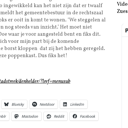
Vide
ingewikkeld kan het niet zijn dat er twaalf
Zues
 meldt het gemeentebestuur in de rechtszaal
oks er ooit in komt te wonen. ‘We steggelen al
en nog steeds van inzicht.’ Het moet niet
e waar je voor aangesteld bent en fiks dit.
zich voor mijn part bij de komende
 borst kloppen dat zij het hebben geregeld.
eze poppenkast. Dus fiks het!
tadstreek/denhelder/?lref=menusub
Bluesky
Nextdoor
LinkedIn
mblr
Mastodon
Reddit
Facebook