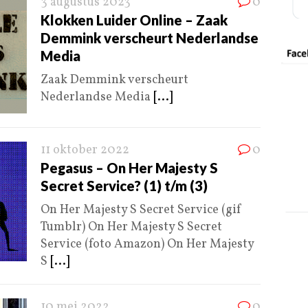
3 augustus 2023
0
Klokken Luider Online – Zaak
Demmink verscheurt Nederlandse
Media
Zaak Demmink verscheurt
Nederlandse Media
[...]
11 oktober 2022
0
Pegasus – On Her Majesty S
Secret Service? (1) t/m (3)
On Her Majesty S Secret Service (gif
Tumblr) On Her Majesty S Secret
Service (foto Amazon) On Her Majesty
S
[...]
10 mei 2022
0