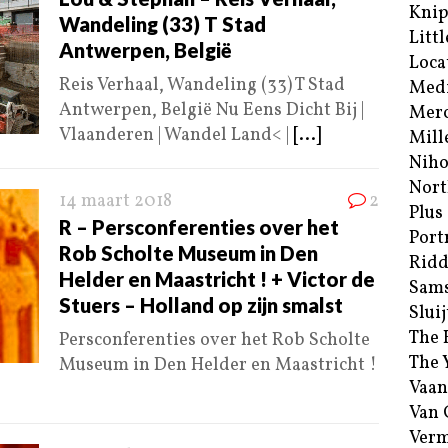
Kni
Wandeling (33) T Stad
Littl
Antwerpen, België
Loca
Reis Verhaal, Wandeling (33) T Stad
Med
Antwerpen, België Nu Eens Dicht Bij |
Merc
Vlaanderen | Wandel Land< |
[...]
Mill
Niho
Nort
14 maart 2018
2
Plus
R – Persconferenties over het
Port
Rob Scholte Museum in Den
Ridd
Helder en Maastricht ! + Victor de
Sam
Stuers – Holland op zijn smalst
Sluij
The 
Persconferenties over het Rob Scholte
The 
Museum in Den Helder en Maastricht !
Vaan
Van
Verm