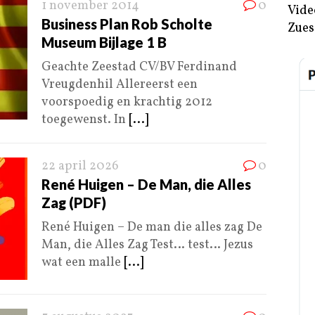
1 november 2014
0
Vide
Business Plan Rob Scholte
Zues
Museum Bijlage 1 B
Geachte Zeestad CV/BV Ferdinand
Vreugdenhil Allereerst een
voorspoedig en krachtig 2012
toegewenst. In
[...]
22 april 2026
0
René Huigen – De Man, die Alles
Zag (PDF)
René Huigen – De man die alles zag De
Man, die Alles Zag Test… test… Jezus
wat een malle
[...]