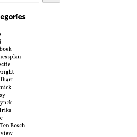
egories
s
j
boek
nessplan
ectie
right
lhart
mick
sy
ynck
riks
e
 Ten Bosch
rview