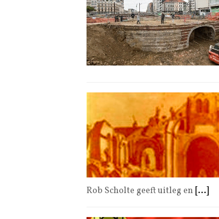
Rob Scholte geeft uitleg en
[...]