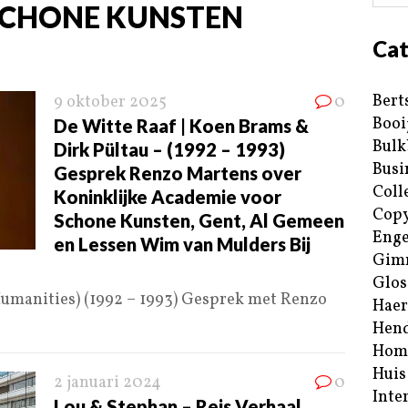
CHONE KUNSTEN
Cat
Bert
9 oktober 2025
0
Booi
De Witte Raaf | Koen Brams &
Bulk
Dirk Pültau – (1992 – 1993)
Busi
Gesprek Renzo Martens over
Coll
Koninklijke Academie voor
Copy
Schone Kunsten, Gent, Al Gemeen
Enge
en Lessen Wim van Mulders Bij
Gim
Glos
Humanities) (1992 – 1993) Gesprek met Renzo
Haer
Hend
Hom
Huis
2 januari 2024
0
Inte
Lou & Stephan – Reis Verhaal,