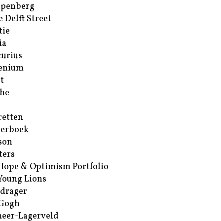
ppenberg
e Delft Street
tie
ia
urius
enium
t
he
retten
erboek
son
ters
Hope & Optimism Portfolio
Young Lions
drager
 Gogh
eer-Lagerveld