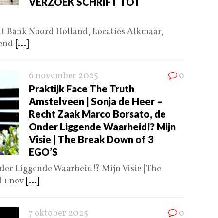
VERZOEK SCHRIFT TOT
t Bank Noord Holland, Locaties Alkmaar,
send
[...]
6 november 2025
0
Praktijk Face The Truth
Amstelveen | Sonja de Heer –
Recht Zaak Marco Borsato, de
Onder Liggende Waarheid!? Mijn
Visie | The Break Down of 3
EGO’S
der Liggende Waarheid!? Mijn Visie | The
d 1 nov
[...]
7 oktober 2025
0