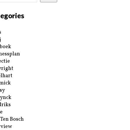
egories
s
j
boek
nessplan
ectie
right
lhart
mick
sy
ynck
riks
e
 Ten Bosch
rview