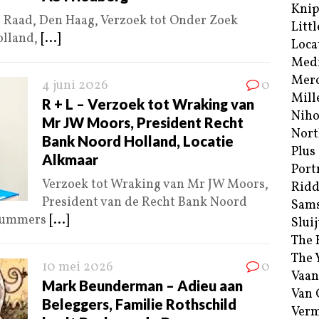
Kni
 Raad, Den Haag, Verzoek tot Onder Zoek
Littl
olland,
[...]
Loca
Med
Merc
4 juni 2026
0
Mill
R + L – Verzoek tot Wraking van
Niho
Mr JW Moors, President Recht
Nort
Bank Noord Holland, Locatie
Plus
Alkmaar
Port
Verzoek tot Wraking van Mr JW Moors,
Ridd
President van de Recht Bank Noord
Sam
 Nummers
[...]
Sluij
The 
The 
10 mei 2026
0
Vaan
Mark Beunderman – Adieu aan
Van
Beleggers, Familie Rothschild
Verm