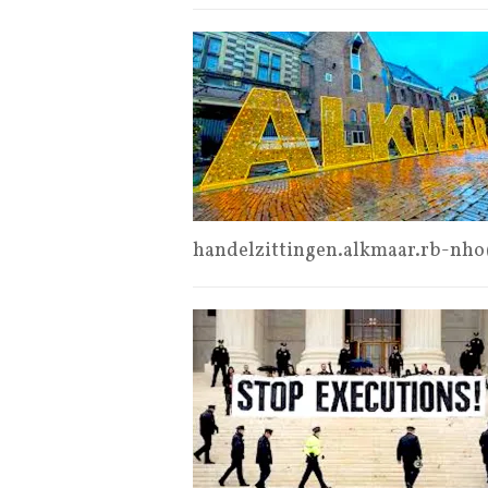
handelzittingen.alkmaar.rb-nh