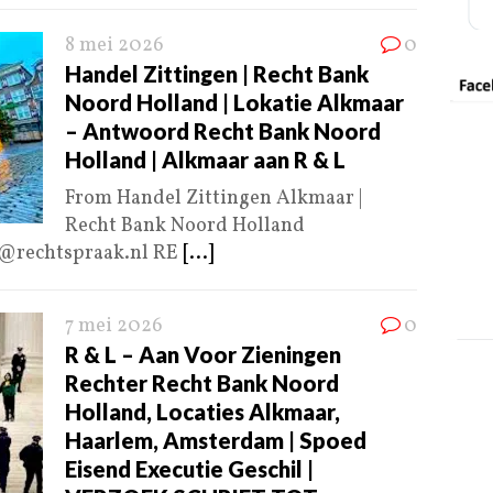
8 mei 2026
0
Handel Zittingen | Recht Bank
Noord Holland | Lokatie Alkmaar
– Antwoord Recht Bank Noord
Holland | Alkmaar aan R & L
From Handel Zittingen Alkmaar |
Recht Bank Noord Holland
o@rechtspraak.nl RE
[...]
7 mei 2026
0
R & L – Aan Voor Zieningen
Rechter Recht Bank Noord
Holland, Locaties Alkmaar,
Haarlem, Amsterdam | Spoed
Eisend Executie Geschil |