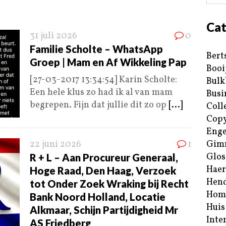
Cat
31 juli 2026
0
Familie Scholte – WhatsApp
Bert
Groep | Mam en Af Wikkeling Pap
Booi
[27-03-2017 13:34:54] Karin Scholte:
Bulk
Een hele klus zo had ik al van mam
Busi
begrepen. Fijn dat jullie dit zo op
[...]
Coll
Copy
Enge
22 juni 2026
1
Gim
Glos
R + L – Aan Procureur Generaal,
Haer
Hoge Raad, Den Haag, Verzoek
Hend
tot Onder Zoek Wraking bij Recht
Hom
Bank Noord Holland, Locatie
Huis
Alkmaar, Schijn Partijdigheid Mr
Inte
AS Friedberg