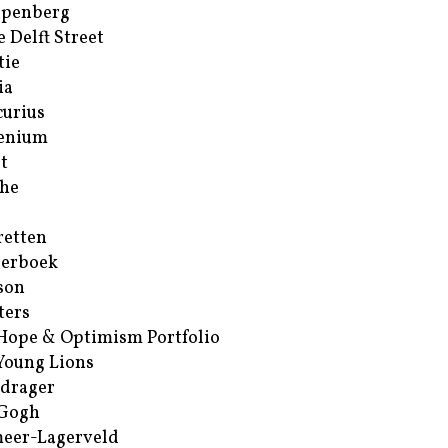
ppenberg
e Delft Street
tie
ia
urius
enium
t
he
retten
erboek
son
ters
Hope & Optimism Portfolio
Young Lions
drager
 Gogh
eer-Lagerveld