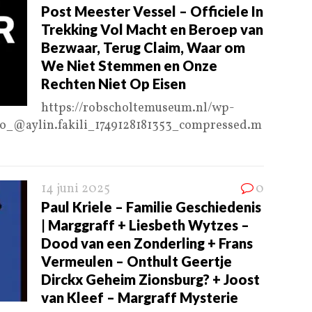
Post Meester Vessel – Officiele In
Trekking Vol Macht en Beroep van
Bezwaar, Terug Claim, Waar om
We Niet Stemmen en Onze
Rechten Niet Op Eisen
https://robscholtemuseum.nl/wp-
.io_@aylin.fakili_1749128181353_compressed.m
14 juni 2025
0
Paul Kriele – Familie Geschiedenis
| Marggraff + Liesbeth Wytzes –
Dood van een Zonderling + Frans
Vermeulen – Onthult Geertje
Dirckx Geheim Zionsburg? + Joost
van Kleef – Margraff Mysterie