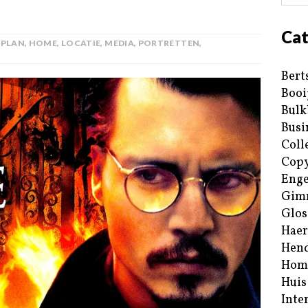
Cat
SPLAN
,
HOME
,
LOCATIE
,
MEDIA
,
PORTRETTEN
,
Bert
Booi
Bulk
Busi
Coll
Copy
Enge
Gim
Glos
Haer
Hend
Hom
Huis
Inte