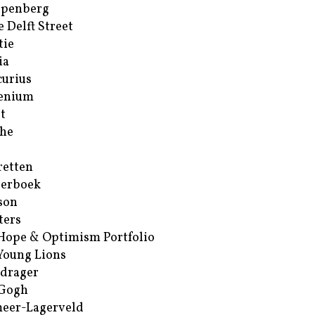
ppenberg
e Delft Street
tie
ia
urius
enium
t
he
retten
erboek
son
ters
Hope & Optimism Portfolio
Young Lions
drager
 Gogh
eer-Lagerveld