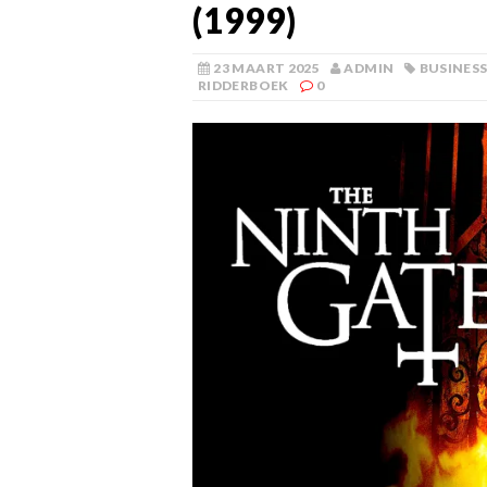
(1999)
23 MAART 2025
ADMIN
BUSINES
RIDDERBOEK
0