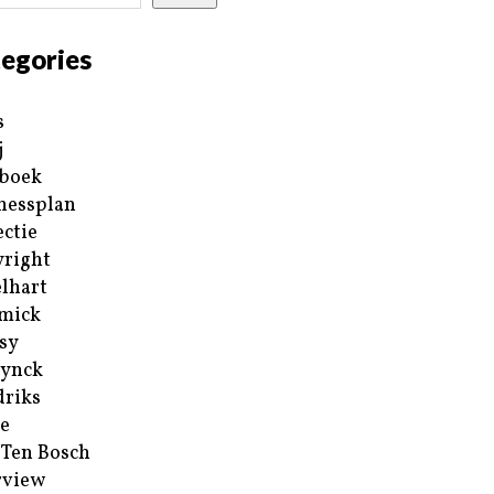
egories
s
j
boek
nessplan
ectie
right
lhart
mick
sy
ynck
riks
e
 Ten Bosch
rview