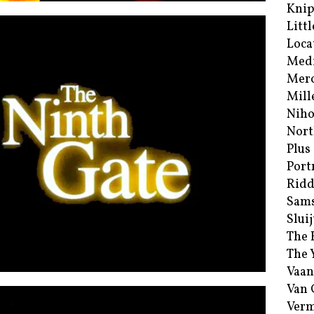
Kni
Littl
Loca
Med
Merc
Mill
Niho
Nort
Plus
Port
Ridd
Sam
Sluij
The 
The 
Vaan
Van
Verm