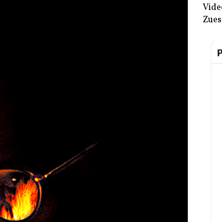
Vide
Zues