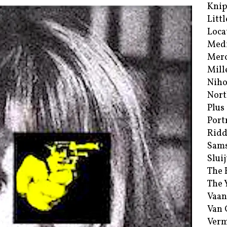
Kni
Littl
Loca
Med
Merc
Mill
Niho
Nort
Plus
Port
Ridd
Sam
Sluij
The 
The 
Vaan
Van
Verm