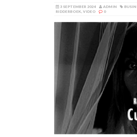
3 SEPTEMBER 2024
ADMIN
BUSIN
RIDDERBOEK
,
VIDEO
0