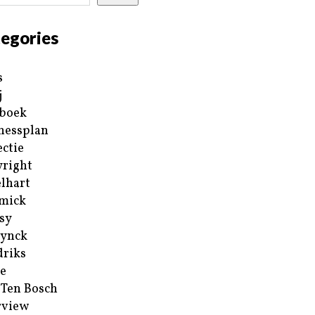
egories
s
j
boek
nessplan
ectie
right
lhart
mick
sy
ynck
riks
e
 Ten Bosch
rview