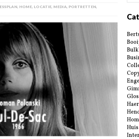
ESSPLAN
,
HOME
,
LOCATIE
,
MEDIA
,
PORTRETTEN
,
Cat
Bert
Booi
Bulk
Busi
Coll
Copy
Enge
Gim
Glos
Haer
Hend
Hom
Huis
Inte