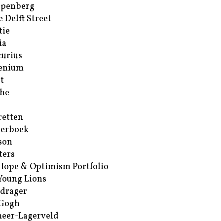
ppenberg
e Delft Street
tie
ia
urius
enium
t
he
retten
erboek
son
ters
Hope & Optimism Portfolio
Young Lions
drager
 Gogh
eer-Lagerveld