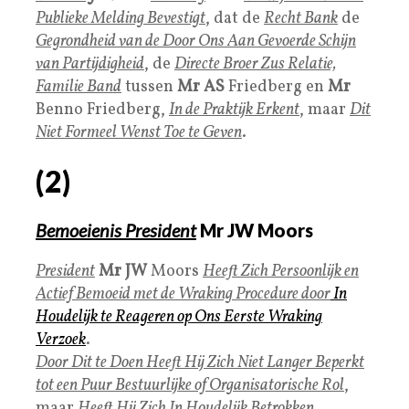
Publieke Melding Bevestigt
, dat de
Recht Bank
de
Gegrondheid van de Door Ons Aan Gevoerde Schijn
van Partijdigheid
, de
Directe Broer Zus Relatie,
Familie Band
tussen
Mr AS
Friedberg en
Mr
Benno Friedberg,
I
n de Praktijk Erken
t
, maar
Dit
Niet Formeel Wenst Toe te Geven
.
(2)
Bemoeienis President
Mr JW Moors
President
Mr JW
Moors
Heeft Zich Persoonlijk en
Actief Bemoeid met de Wraking Procedure door
In
Houdelijk te Reageren op Ons Eerste Wraking
Verzoek
.
Door Dit te Doen Heeft Hij Zich Niet Langer Beperkt
tot een Puur Bestuurlijke of Organisatorische Ro
l
,
maar
Heeft Hij Zich In Houdelijk Betrokken