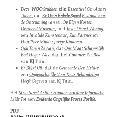
Deze
WOO
Stukken
zijn
Essentieel Om Aan te
Tonen
, dat
Er
Geen Enkele Spoed
Bestond voor
de Ontruiming van een Op Eigen Kosten
Draaiend Museum
, met
In de Dienst Woning
,
een
Invalide Kunstenaar
, Z
ijn Partne
r
en
H
un Twee Minder Jarige Kinderen.
Ook Tonen Ze Aan
, dat
Ons Maat Schappelijk
Bod Hoger Was
, dan het
Commerciële Bod
van
KJ
Tuin.
Er Blijkt Uit
, dat de
Gemeente Den Helder
een
Ongeoorloofde Voor Keur Behandeling
Heeft Gegeve
n aan
KJ
Tuin.
Het
Structureel Achter Houden van deze Informatie
Leidt Tot
een
Evidente Ongelijke Proces Positie
.
PDF