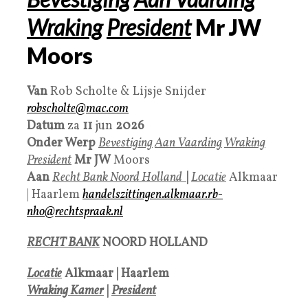
Wraking
President
Mr JW
Moors
Van
Rob Scholte & Lijsje Snijder
robscholte@mac.com
Datum
za
11
jun
2026
Onder Werp
Bevestiging
Aan Vaarding
Wraking
President
Mr JW
Moors
Aan
Recht Bank
Noord Holland
|
Locatie
Alkmaar
| Haarlem
handelszittingen.alkmaar.rb-
nho@rechtspraak.nl
RECHT BANK
NOORD HOLLAND
Locatie
Alkmaar | Haarlem
Wraking Kamer
|
President