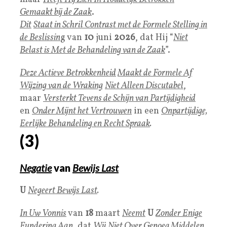
Gemaakt bij de Zaak
.
Dit
Staat in Schril Contrast met de Formele Stelling in
de Beslissin
g van
10
juni
2026
, dat Hij “
N
iet
Belast is Met de Behandeling van de Zaak
”.
Deze Actieve Betrokkenheid
Maakt de Formele Af
Wijzing van de Wraking
Niet Alleen Discutabe
l
,
maar
Versterkt Tevens de Schijn van Partijdigheid
en
Onder Mijnt het Vertrouwen
in een
Onpartijdige,
Eerlijke Behandeling en Recht Spraak
.
(3)
Negatie
van
Bewijs Last
U
Negeert Bewijs Last
.
In Uw Vonnis
van
18
maart
Neemt
U
Zonder Enige
Fundering Aan
, dat
Wij
Niet Over Genoeg Middelen