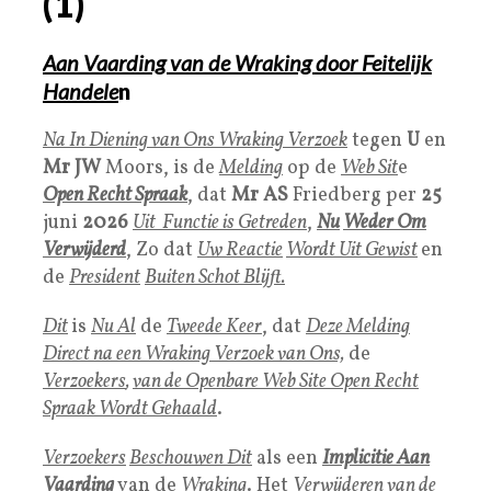
(1)
Aan Vaarding van de Wraking door Feitelijk
Handele
n
Na In Diening van Ons Wraking Verzoek
tegen
U
en
Mr JW
Moors, is de
Melding
op de
Web Sit
e
Open Recht Spraak
, dat
Mr AS
Friedberg per
25
juni
2026
Uit Functie is Getreden
,
N
u
Weder Om
Verwijderd
, Zo dat
Uw Reactie
Wordt Uit Gewist
en
de
President
Buiten Schot Blijf
t.
Dit
is
Nu Al
de
Tweede Keer
, dat
Deze Melding
Direct na een Wraking Verzoek van Ons,
de
Verzoekers
,
van de Openbare Web Site Open Recht
Spraak Wordt Gehaald
.
Verzoekers
Beschouwen Dit
als een
Implicitie Aan
Vaarding
van de
Wraking
. Het
Verwijderen van de