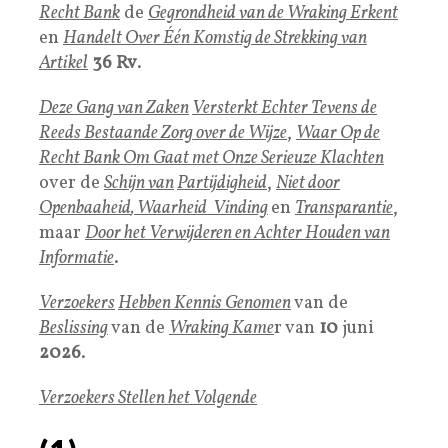
Recht Bank
de
Gegrondheid van de Wraking Erkent
en
Handelt Over Één Komstig de Strekking van
Artikel
36 Rv
.
Deze Gang van Zaken
Versterkt Echter Tevens de
Reeds Bestaande Zorg over de Wijze
,
Waar Op de
Recht Bank Om Gaat met Onze Serieuze Klachten
over de
Schijn
van
Partijdigheid
,
Niet door
Openbaaheid
,
Waarheid Vinding
en
Transparantie
,
maar
Door het Verwijderen en Achter Houden van
Informatie
.
Verzoekers
Hebben
Kennis Genomen
van de
Beslissing
van de
Wraking Kame
r van
10
juni
2026
.
Verzoekers Stellen het Volgende