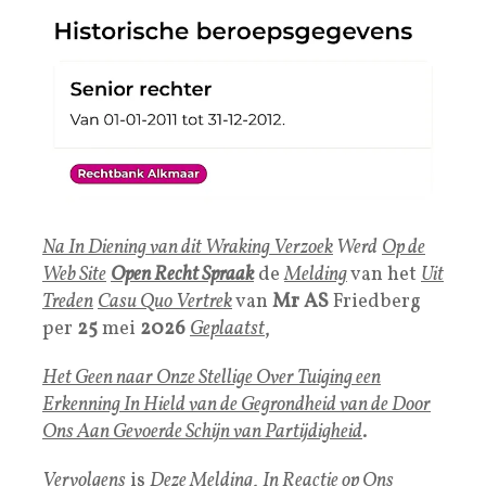
Na In Diening van dit Wraking Verzoek
Werd
Op de
Web Site
Open Recht Spraak
de
Melding
van het
Uit
Trede
n
Casu Quo
Vertrek
van
Mr AS
Friedberg
per
25
mei
2026
Geplaatst
,
Het Geen naar Onze Stellige Over Tuiging een
Erkenning In Hield van de Gegrondheid van de Door
Ons Aan Gevoerde Schijn van Partijdigheid
.
Vervolgens
is
Deze Melding
,
In Reactie op Ons