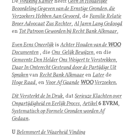
De
Wraking Kamer
heeft
Geen In Houdelijke
Beoordeling Gegeve
n van de Ernstige Gronden, die
Verzoekers Hebben Aan Gevoerd
, de
Familie Relatie
Broer Advocaa
t
Zus Rechter
,
Al Jaren Lang Gedoogd
en
Tot
Pa
t
roon Geworden bij Recht Bank Alkmaar
,
Even Eens Oneerlijk
is
Achter Houden van de
WOO
Documenten
, die
Ons Gelijk Bewijzen
, en die
Gemeente Den Helder
Ons Weigert te Verstrekken
,
Daar In Onterecht Gesteund door de Partijdige Uit
Spraken
van
Recht Bank Alkmaar
en
Later
de
Hoge Raad
, en
Voor Af Gaande
WOO
Verzoeken.
Dit Versterkt de In Dru
k
, dat
Serieuze Klachten over
Onpartijdigheid en Eerlijk Proces
,
Artikel
6 EVRM
,
Systematisch op Formele Gronden worden Af
Gedaan
.
U
Belemmert de Waarheid Vinding