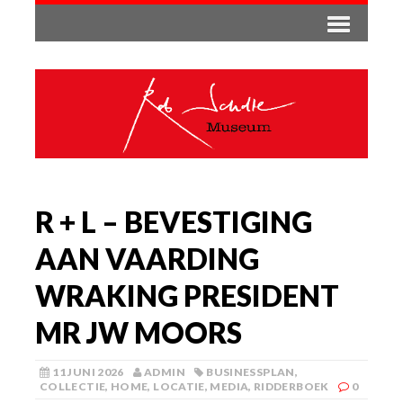
R + L – BEVESTIGING
AAN VAARDING
WRAKING PRESIDENT
MR JW MOORS
11 JUNI 2026
ADMIN
BUSINESSPLAN
,
COLLECTIE
,
HOME
,
LOCATIE
,
MEDIA
,
RIDDERBOEK
0