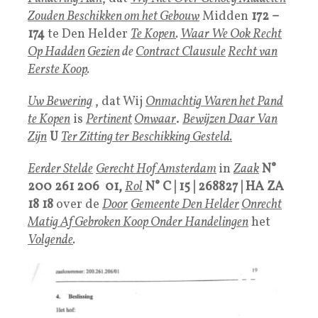
Zouden Beschikken om het Gebouw
Midden
172 –
174
te Den Helder
Te Kopen
.
Waar We Ook Recht
Op Hadden
Gezien
de
Contract Clausule
Recht van
Eerste Koop
.
Uw Bewering
, dat Wij
Onmachtig Waren het Pand
te Kopen
is
Pertinent
Onwaar
.
Bewijzen Daar Van
Zijn
U
Ter Zitting ter Beschikking Gesteld.
Eerder Stelde
Gerecht Hof Amsterdam
in
Zaak
N°
200 261 206 01,
Rol
N°
C | 15 | 268827 | HA ZA
18 18
over de
Door
Gemeente Den Helder
Onrecht
Matig Af Gebroken Koop Onder Handelingen
het
Volgende
.