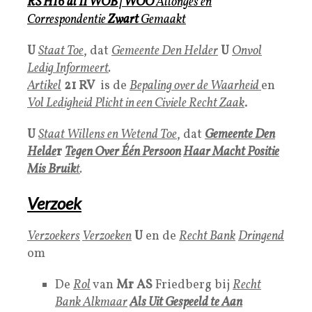
RS H16 dl II WOB | WOO
Allonges
en
Correspondentie
Zwart
Gemaakt
U
Staat Toe
, dat
Gemeente Den Helder
U
Onvol
Ledig Informeert
.
Artikel
21 RV
is de
Bepaling over de Waarheid
en
Vol Ledigheid Plicht in een Civiele Recht Zaak
.
U
Staat Willens en Wetend Toe
, dat
Gemeente Den
Helde
r
Tegen Over Één Persoon
Haar Macht Positie
Mis Bruik
t
.
Verzoek
Verzoekers
Verzoeken
U
en de
Recht Bank
D
ringend
om
De
Rol
van
Mr AS
Friedberg bij
Recht
Bank Alkmaar
Als
Uit Gespeeld te Aan