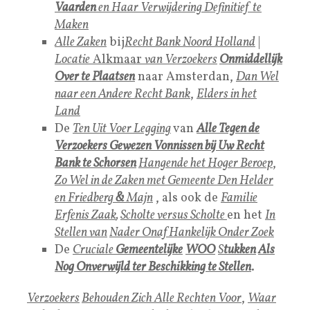
Vaarden
en Haar Verwijdering Definitief te
Maken
Alle Zaken
bij
Recht Bank Noord Holland
|
Locatie
Alkmaar
van Verzoekers
Onmiddellijk
Over te Plaatsen
naar Amsterdan,
Dan Wel
naar een Andere Recht Bank
,
Elders in het
Land
De
Ten Uit Voer Legging
van
Alle Tegen de
Verzoekers Gewezen Vonnissen bij Uw Recht
Bank te Schorsen
Hangende het Hoger Beroep
,
Zo Wel in de Zaken met Gemeente Den Helder
en Friedberg
&
Majn
, als ook de
Familie
Erfenis Zaak
,
Scholte versus Scholte
en het
In
Stellen van
Nader Onaf Hankelijk Onder Zoek
De
Cruciale
Gemeentelijke
WOO
S
tukken
Als
Nog Onverwijld ter Beschikking te Stelle
n
.
Verzoekers
Behouden Zich Alle Rechten Voor
,
Waar