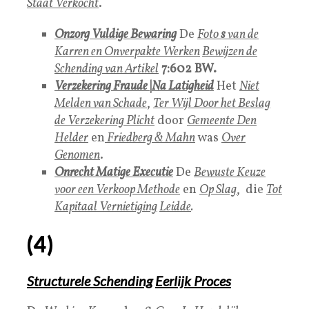
Staat Verkocht
.
Onzorg Vuldige Bewaring
De
Foto
s
van de
Karren en Onverpakte Werken
Bewijzen de
Schending van Artikel
7:602 BW.
Verzekering Fraude
|
Na Latigheid
Het
Niet
Melden van Schade
,
Ter Wijl Door het Beslag
de Verzekering Plicht
door
Gemeente Den
Helder
en
Friedberg & Mahn
was
Over
Genomen
.
Onrecht Matige Executie
De
Bewuste Keuze
voor een Verkoop Methode
en
Op Slag
, die
Tot
Kapitaal Vernietiging
Leidde
.
(4)
Structurele Schending
Eerlijk Proces