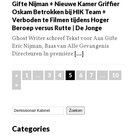
Gifte Nijman + Nieuwe Kamer Griffier
Oskam Betrokken bij HIK Team +
Verboden te Filmen tijdens Hoger
Beroep versus Rutte | De Jonge
Ghost Writer schreef Tekst voor Aan Gifte
Eric Nijman, Baas van Alle Gevangenis
Directeuren In première
[...]
«
1
…
3
4
5
6
7
…
10
»
Zoeken
Categories