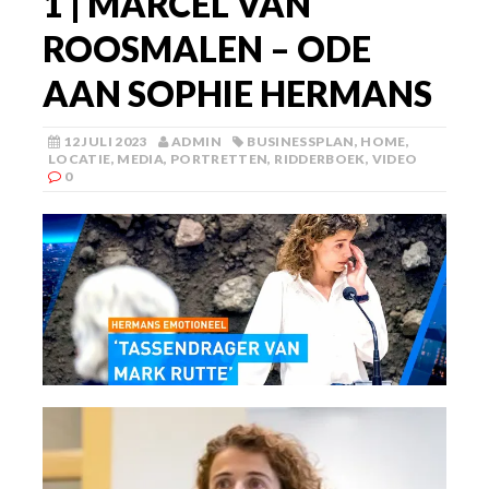
1 | MARCEL VAN
ROOSMALEN – ODE
AAN SOPHIE HERMANS
12 JULI 2023
ADMIN
BUSINESSPLAN
,
HOME
,
LOCATIE
,
MEDIA
,
PORTRETTEN
,
RIDDERBOEK
,
VIDEO
0