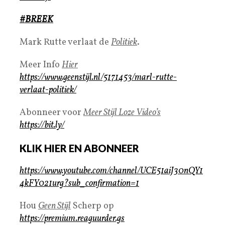
#BREEK
Mark Rutte verlaat de
Politiek
.
Meer Info
Hier
https://www.geenstijl.nl/5171453/marl-rutte-
verlaat-politiek/
Abonneer voor
Meer Stijl Loze Video’s
https://bit.ly/
KLIK HIER EN ABONNEER
https://www.youtube.com/channel/UCE51aiJ30nQY1
4kFY021urg?sub_confirmation=1
Hou
Geen Stijl
Scherp op
https://premium.reaguurder.gs