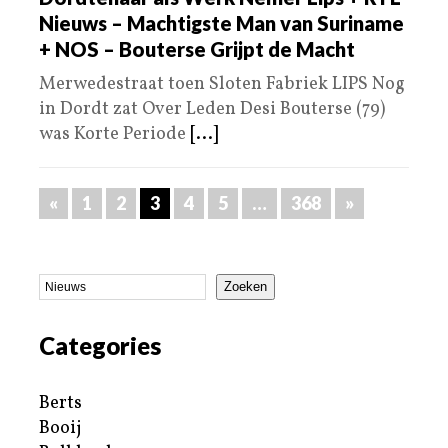
Nieuws – Machtigste Man van Suriname
+ NOS – Bouterse Grijpt de Macht
Merwedestraat toen Sloten Fabriek LIPS Nog
in Dordt zat Over Leden Desi Bouterse (79)
was Korte Periode
[...]
«
1
2
3
4
5
…
368
»
Zoeken
Categories
Berts
Booij