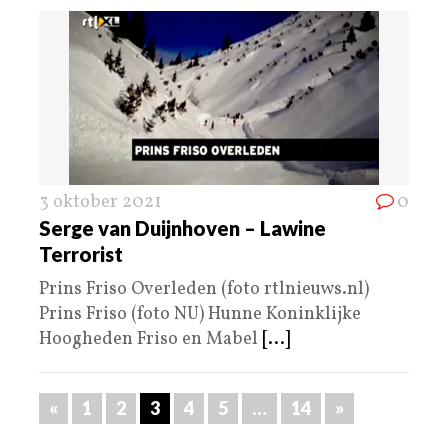
3 oktober 2021
0
Serge van Duijnhoven – Lawine
Terrorist
Prins Friso Overleden (foto rtlnieuws.nl)
Prins Friso (foto NU) Hunne Koninklijke
Hoogheden Friso en Mabel
[...]
«
1
2
3
4
5
…
14
»