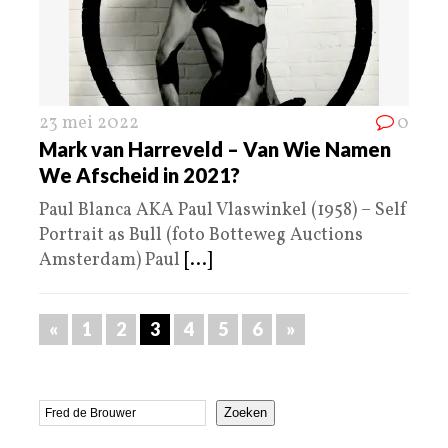
23 mei 2022
0
Mark van Harreveld – Van Wie Namen
We Afscheid in 2021?
Paul Blanca AKA Paul Vlaswinkel (1958) – Self
Portrait as Bull (foto Botteweg Auctions
Amsterdam) Paul
[...]
«
1
2
3
4
5
6
»
Zoeken