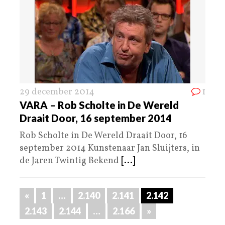
29 december 2014
1
VARA – Rob Scholte in De Wereld
Draait Door, 16 september 2014
Rob Scholte in De Wereld Draait Door, 16
september 2014 Kunstenaar Jan Sluijters, in
de Jaren Twintig Bekend
[...]
«
1
…
2.140
2.141
2.142
2.143
2.144
…
2.166
»