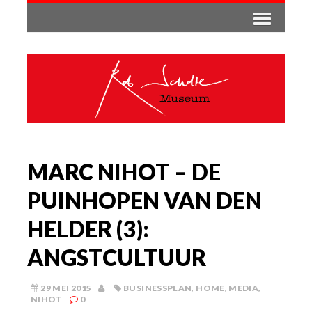
MARC NIHOT – DE
PUINHOPEN VAN DEN
HELDER (3):
ANGSTCULTUUR
29 MEI 2015
BUSINESSPLAN
,
HOME
,
MEDIA
,
NIHOT
0