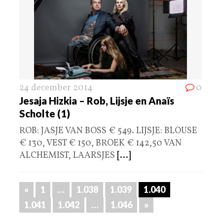
24 december 2014
0
Jesaja Hizkia – Rob, Lijsje en Anaïs
Scholte (1)
ROB: JASJE VAN BOSS € 549. LIJSJE: BLOUSE
€ 130, VEST € 150, BROEK € 142,50 VAN
ALCHEMIST, LAARSJES
[...]
«
1
…
1.038
1.039
1.040
1.041
1.042
…
1.046
»