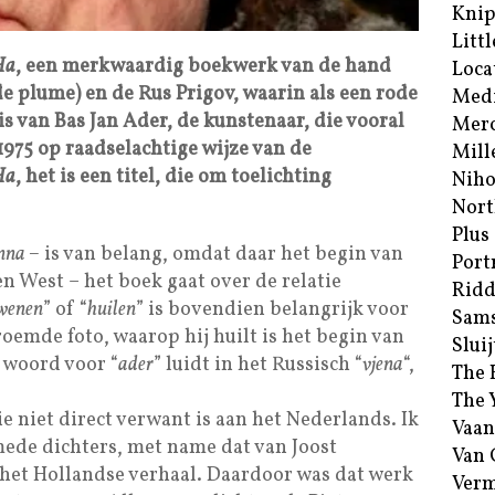
Kni
Littl
Ha
, een merkwaardig boekwerk van de hand
Loca
de plume) en de Rus Prigov, waarin als een rode
Med
s van Bas Jan Ader, de kunstenaar, die vooral
Merc
1975 op raadselachtige wijze van de
Mill
Ha
, het is een titel, die om toelichting
Niho
Nort
Plus
nna –
is van belang, omdat daar het begin van
Port
n West – het boek gaat over de relatie
Ridd
wenen
” of “
huilen
” is bovendien belangrijk voor
Sam
oemde foto, waarop hij huilt is het begin van
Sluij
t woord voor “
ader
” luidt in het Russisch “
vjena
“,
The 
The 
ie niet direct verwant is aan het Nederlands. Ik
Vaan
mede dichters, met name dat van Joost
Van
het Hollandse verhaal. Daardoor was dat werk
Verm