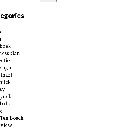
egories
s
j
boek
nessplan
ectie
right
lhart
mick
sy
ynck
riks
e
 Ten Bosch
rview