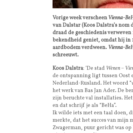
Vorige week verscheen
Vienna-Be
van Dalstar (Koos Dalstra’s nom 
draad de geschiedenis verweven i
bekendheid geniet, omdat hij in 
aardbodem verdween.
Vienna-Be
schreeuwt.
Koos Dalstra
: ‘De stad
Wenen – Vie
de ontspanning ligt tussen Oost e
Nederland-Rusland. Het woord “
het werk van Bas Jan Ader. De ber
zijn beruchte val installaties. He
en dat schrijf je als “BeHa”.
Ik wilde iets met een taal doen, d
merkte, dat het succes van mijn 
Zwagerman, puur gericht was op 