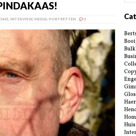
PINDAKAAS!
Cat
OME
,
INTERVIEW
,
MEDIA
,
PORTRETTEN
2
Bert
Booi
Bulk
Busi
Coll
Copy
Enge
Gim
Glos
Haer
Hend
Hom
Huis
Inte