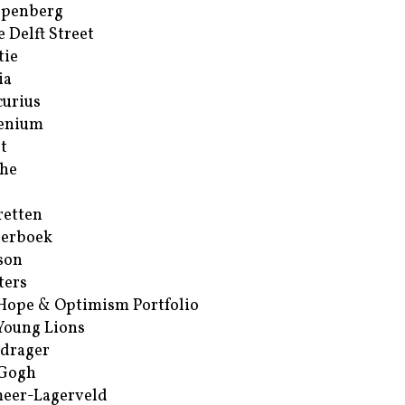
ppenberg
e Delft Street
tie
ia
urius
enium
t
he
retten
erboek
son
ters
Hope & Optimism Portfolio
Young Lions
drager
 Gogh
eer-Lagerveld