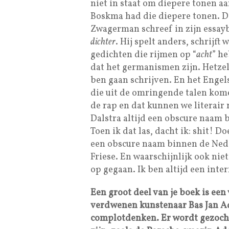
niet in staat om diepere tonen aa
Boskma had die diepere tonen. Dat
Zwagerman schreef in zijn essa
dichter
. Hij spelt anders, schrijft
gedichten die rijmen op “
acht
” he
dat het germanismen zijn. Hetzel
ben gaan schrijven. En het Engels
die uit de omringende talen kom
de rap en dat kunnen we literair 
Dalstra altijd een obscure naam 
Toen ik dat las, dacht ik: shit! 
een obscure naam binnen de Nede
Friese. En waarschijnlijk ook nie
op gegaan. Ik ben altijd een inter
Een groot deel van je boek is een
verdwenen kunstenaar Bas Jan Ader
complotdenken. Er wordt gezocht 