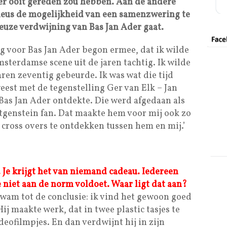
der ooit gereden zou hebben. Aan de andere
erieus de mogelijkheid van een samenzwering te
euze verdwijning van Bas Jan Ader gaat.
ing voor Bas Jan Ader begon ermee, dat ik wilde
sterdamse scene uit de jaren tachtig. Ik wilde
aren zeventig gebeurde. Ik was wat die tijd
eest met de tegenstelling Ger van Elk – Jan
 Bas Jan Ader ontdekte. Die werd afgedaan als
genstein fan. Dat maakte hem voor mij ook zo
i cross overs te ontdekken tussen hem en mij.’
. Je krijgt het van niemand cadeau. Iedereen
 je niet aan de norm voldoet. Waar ligt dat aan?
 kwam tot de conclusie: ik vind het gewoon goed
ij maakte werk, dat in twee plastic tasjes te
ideofilmpjes. En dan verdwijnt hij in zijn