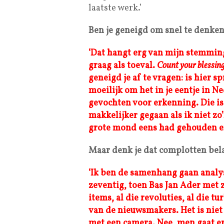
laatste werk.’
Ben je geneigd om snel te denken
‘Dat hangt erg van mijn stemming 
graag als toeval.
Count your blessin
geneigd je af te vragen: is hier s
moeilijk om het in je eentje in 
gevochten voor erkenning. Die i
makkelijker gegaan als ik niet zo
grote mond eens had gehouden en
Maar denk je dat complotten bela
‘Ik ben de samenhang gaan analys
zeventig, toen Bas Jan Ader met z
items, al die revoluties, al die 
van de nieuwsmakers. Het is niet 
met een camera. Nee, men gaat er