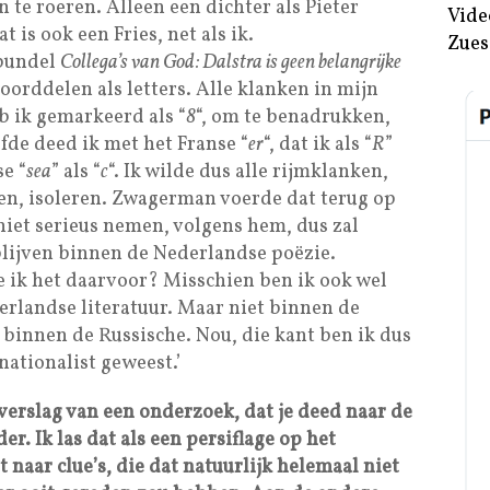
n te roeren. Alleen een dichter als Pieter
Vide
 is ook een Fries, net als ik.
Zues
ybundel
Collega’s van God: Dalstra is geen belangrijke
 woorddelen als letters. Alle klanken in mijn
b ik gemarkeerd als “
8
“, om te benadrukken,
fde deed ik met het Franse “
er
“, dat ik als “
R
”
e “
sea
” als “
c
“. Ik wilde dus alle rijmklanken,
en, isoleren. Zwagerman voerde dat terug op
niet serieus nemen, volgens hem, dus zal
blijven binnen de Nederlandse poëzie.
Doe ik het daarvoor? Misschien ben ik ook wel
rlandse literatuur. Maar niet binnen de
t binnen de Russische. Nou, die kant ben ik dus
nationalist geweest.’
 verslag van een onderzoek, dat je deed naar de
. Ik las dat als een persiflage op het
naar clue’s, die dat natuurlijk helemaal niet