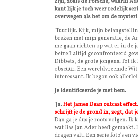
zijn, zoals de Porsche, waarin A
kant lijk je toch weer redelijk s
overwegen als het om de mysteri
‘Tuurlijk. Kijk, mijn belangstell
breken met mijn generatie, de Am
me gaan richten op wat er in de j
betreft altijd geconfronteerd gew
Dibbets, de grote jongens. Tot ik
obscuur. Een wereldvreemde Witt
interessant. Ik begon ook allerle
Je identificeerde je met hem.
‘
Ja.
Het James Dean outcast effect
schrijft je de grond in, zegt, dat
Dan ga je dus je roots volgen. Ik
wat Bas Jan Ader heeft gemaakt. H
dragen valt. Een serie foto’s en v