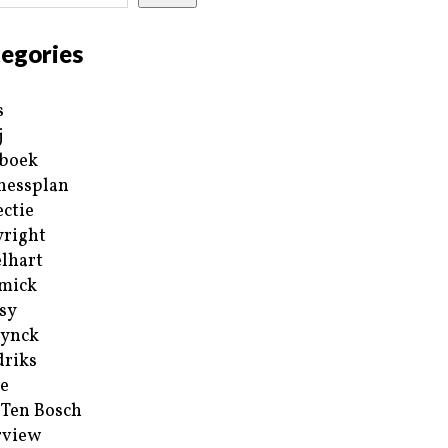
egories
s
j
boek
nessplan
ectie
right
lhart
mick
sy
ynck
riks
e
 Ten Bosch
rview