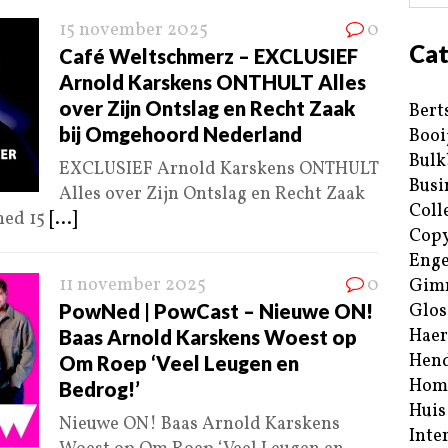
15 november 2025
0
Cat
Café Weltschmerz – EXCLUSIEF
Arnold Karskens ONTHULT Alles
over Zijn Ontslag en Recht Zaak
Bert
bij Omgehoord Nederland
Booi
Bulk
EXCLUSIEF Arnold Karskens ONTHULT
Busi
Alles over Zijn Ontslag en Recht Zaak
Coll
hed 15
[...]
Copy
Enge
11 november 2025
0
Gim
PowNed | PowCast – Nieuwe ON!
Glos
Haer
Baas Arnold Karskens Woest op
Hend
Om Roep ‘Veel Leugen en
Hom
Bedrog!’
Huis
Nieuwe ON! Baas Arnold Karskens
Inte