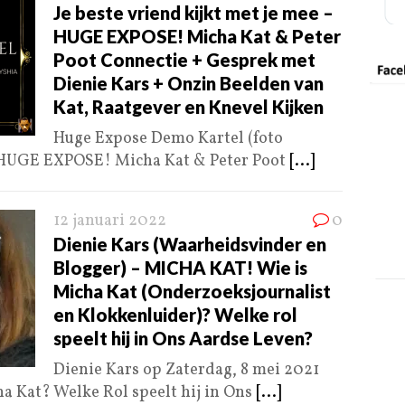
Je beste vriend kijkt met je mee –
HUGE EXPOSE! Micha Kat & Peter
Poot Connectie + Gesprek met
Dienie Kars + Onzin Beelden van
Kat, Raatgever en Knevel Kijken
Huge Expose Demo Kartel (foto
) HUGE EXPOSE! Micha Kat & Peter Poot
[...]
12 januari 2022
0
Dienie Kars (Waarheidsvinder en
Blogger) – MICHA KAT! Wie is
Micha Kat (Onderzoeksjournalist
en Klokkenluider)? Welke rol
speelt hij in Ons Aardse Leven?
Dienie Kars op Zaterdag, 8 mei 2021
ha Kat? Welke Rol speelt hij in Ons
[...]