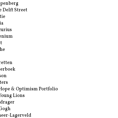
ppenberg
e Delft Street
tie
ia
urius
enium
t
he
retten
erboek
son
ters
Hope & Optimism Portfolio
Young Lions
drager
 Gogh
eer-Lagerveld