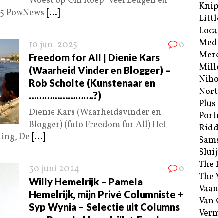
Woest op Om Roep ‘Veel Leugen en
Kni
025 PowNews
[...]
Littl
Loca
Med
10 juni 2025
0
Merc
Freedom for All | Dienie Kars
Mill
(Waarheid Vinder en Blogger) –
Niho
Rob Scholte (Kunstenaar en
Nort
…………………….?)
Plus
Dienie Kars (Waarheidsvinder en
Port
Blogger) (foto Freedom for All) Het
Ridd
ding, De
[...]
Sam
Sluij
The 
30 juni 2024
0
The 
Willy Hemelrijk – Pamela
Vaan
Hemelrijk, mijn Privé Columniste +
Van
Syp Wynia – Selectie uit Columns
Verm