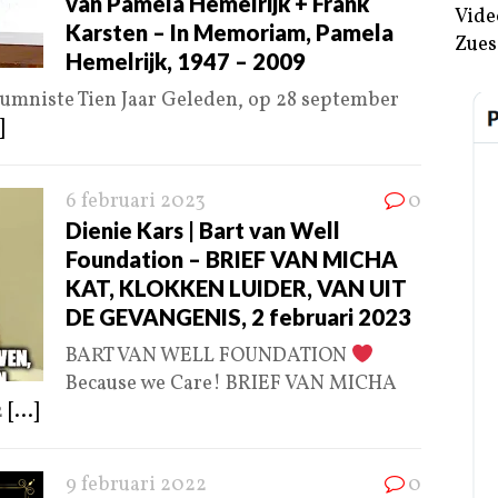
van Pamela Hemelrijk + Frank
Vide
Karsten – In Memoriam, Pamela
Zues
Hemelrijk, 1947 – 2009
lumniste Tien Jaar Geleden, op 28 september
]
6 februari 2023
0
Dienie Kars | Bart van Well
Foundation – BRIEF VAN MICHA
KAT, KLOKKEN LUIDER, VAN UIT
DE GEVANGENIS, 2 februari 2023
BART VAN WELL FOUNDATION
Because we Care! BRIEF VAN MICHA
2
[...]
9 februari 2022
0