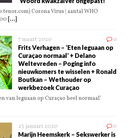
‘Woord kwakzalver ongepast!’
o tenor.com) Corona Virus | aantal WHO
000
[...]
7 maart 2020
0
Frits Verhagen – ’Eten leguaan op
Curaçao normaal’ + Delano
Weltevreden – Poging info
nieuwkomers te wisselen + Ronald
Boutkan – Wethouder op
werkbezoek Curaçao
en van leguaan op Curaçao heel normaal’
25 januari 2020
0
Marijn Heemskerk – Sekswerker is