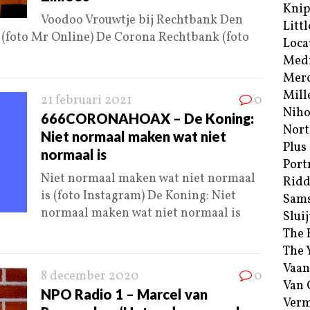
Kni
Voodoo Vrouwtje bij Rechtbank Den
Littl
(foto Mr Online) De Corona Rechtbank (foto
Loca
Med
Merc
Mill
21 februari 2021
0
Niho
666CORONAHOAX – De Koning:
Nort
Niet normaal maken wat niet
Plus
normaal is
Port
Niet normaal maken wat niet normaal
Ridd
is (foto Instagram) De Koning: Niet
Sam
normaal maken wat niet normaal is
Sluij
The 
The 
Vaan
8 december 2020
0
Van
NPO Radio 1 – Marcel van
Verm