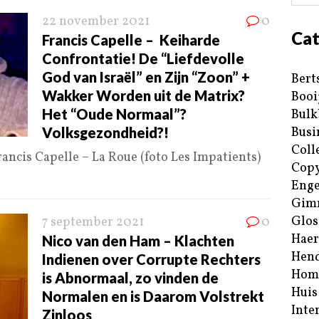
22 november 2021
0
Cat
Francis Capelle – Keiharde
Confrontatie! De “Liefdevolle
God van Israël” en Zijn “Zoon” +
Bert
Wakker Worden uit de Matrix?
Booi
Het “Oude Normaal”?
Bulk
Volksgezondheid?!
Busi
Coll
rancis Capelle – La Roue (foto Les Impatients)
Copy
Enge
Gim
Glos
7 september 2021
0
Haer
Nico van den Ham – Klachten
Hend
Indienen over Corrupte Rechters
Hom
is Abnormaal, zo vinden de
Huis
Normalen en is Daarom Volstrekt
Inte
Zinloos