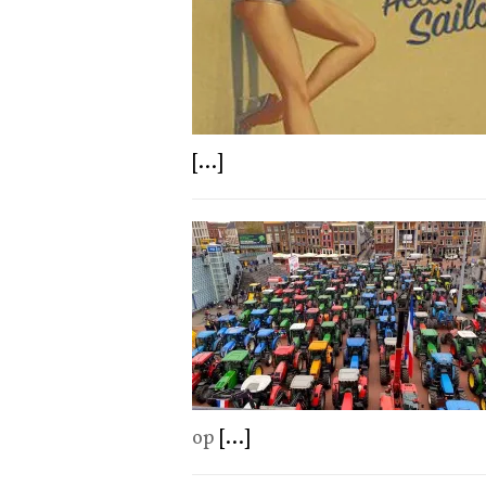
[...]
op
[...]