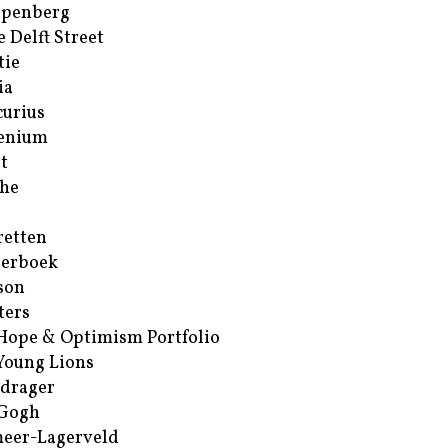
ppenberg
e Delft Street
tie
ia
urius
enium
t
he
retten
erboek
son
ters
Hope & Optimism Portfolio
Young Lions
drager
 Gogh
eer-Lagerveld