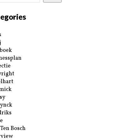
egories
s
j
boek
nessplan
ectie
right
lhart
mick
sy
ynck
riks
e
 Ten Bosch
rview