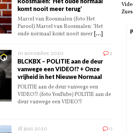
Roosmalen: ‘Het oude normaal
Vide
komt nooit meer terug’
Zues
Marcel van Roosmalen (foto Het
Parool) Marcel van Roosmalen: ‘Het
oude normaal komt nooit meer
[...]
10 november 2020
2
BLCKBX – POLITIE aan de deur
vanwege een VIDEO!? + Onze
vrijheid in het Nieuwe Normaal
POLITIE aan de deur vanwege een
VIDEO!? (foto YouTube) POLITIE aan de
deur vanwege een VIDEO!?
18 juni 2020
0