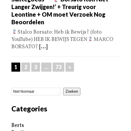
Langer Zwijgen!’ + Treurig voor
Leontine + OM moet Verzoek Nog
Beoordelen
Stalco Borsato: Heb ik Bewijs? (foto
YouTube) HEB IK BEWIJS TEGEN
MARCO
BORSATO?
[...]
1
2
3
…
73
»
Zoeken
Categories
Berts