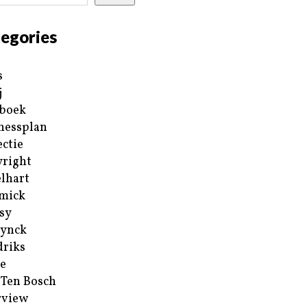
egories
s
j
boek
nessplan
ectie
right
lhart
mick
sy
ynck
riks
e
 Ten Bosch
rview