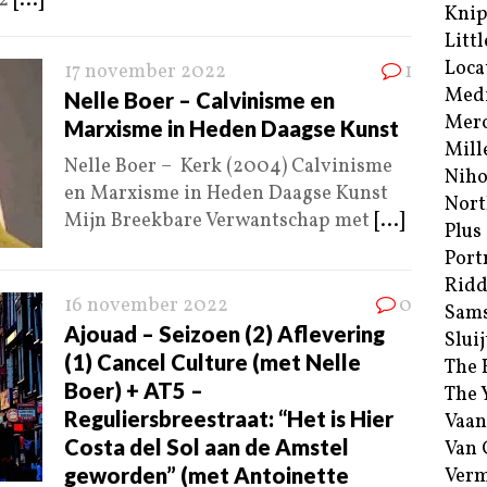
22
[...]
Kni
Littl
Loca
17 november 2022
1
Med
Nelle Boer – Calvinisme en
Merc
Marxisme in Heden Daagse Kunst
Mill
Nelle Boer – Kerk (2004) Calvinisme
Niho
en Marxisme in Heden Daagse Kunst
Nort
Mijn Breekbare Verwantschap met
[...]
Plus
Port
Ridd
16 november 2022
0
Sam
Ajouad – Seizoen (2) Aflevering
Sluij
(1) Cancel Culture (met Nelle
The 
Boer) + AT5 –
The 
Reguliersbreestraat: “Het is Hier
Vaan
Costa del Sol aan de Amstel
Van
geworden” (met Antoinette
Verm