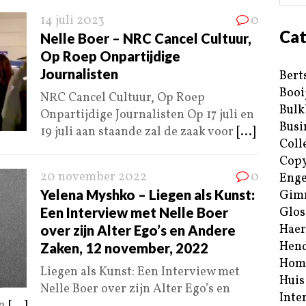
14 juli 2023
0
Cat
Nelle Boer – NRC Cancel Cultuur,
Op Roep Onpartijdige
Journalisten
Bert
Booi
NRC Cancel Cultuur, Op Roep
Bulk
Onpartijdige Journalisten Op 17 juli en
Busi
19 juli aan staande zal de zaak voor
[...]
Coll
Copy
20 november 2022
0
Enge
Yelena Myshko – Liegen als Kunst:
Gim
Een Interview met Nelle Boer
Glos
Haer
over zijn Alter Ego’s en Andere
Hend
Zaken, 12 november, 2022
Hom
Liegen als Kunst: Een Interview met
Huis
Nelle Boer over zijn Alter Ego’s en
Inte