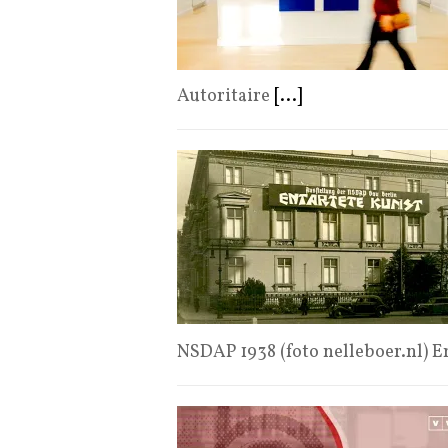
Autoritaire
[...]
NSDAP 1938 (foto nelleboer.nl) 