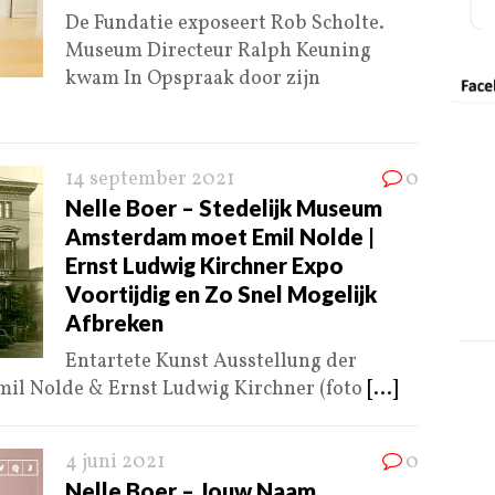
De Fundatie exposeert Rob Scholte.
Museum Directeur Ralph Keuning
kwam In Opspraak door zijn
14 september 2021
0
Nelle Boer – Stedelijk Museum
Amsterdam moet Emil Nolde |
Ernst Ludwig Kirchner Expo
Voortijdig en Zo Snel Mogelijk
Afbreken
Entartete Kunst Ausstellung der
Emil Nolde & Ernst Ludwig Kirchner (foto
[...]
4 juni 2021
0
Nelle Boer – Jouw Naam