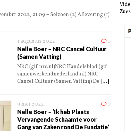
Vide
Zues
mbrr 2022, 21:09 – Seizoen (2) Aflevering (1)
1 augustus 2022
0
Nelle Boer – NRC Cancel Cultuur
(Samen Vatting)
NRC (gif nrc.nl)NRC Handelsblad (gif
samenwerkendnederland.nl) NRC
Cancel Cultuur (Samen Vatting) De
[...]
9 mei 2022
0
Nelle Boer – ‘Ik heb Plaats
Vervangende Schaamte voor
Gang van Zaken rond De Fundatie’