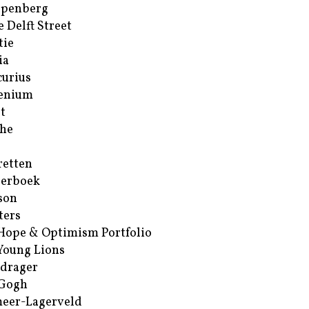
ppenberg
e Delft Street
tie
ia
urius
enium
t
he
retten
erboek
son
ters
Hope & Optimism Portfolio
Young Lions
drager
 Gogh
eer-Lagerveld