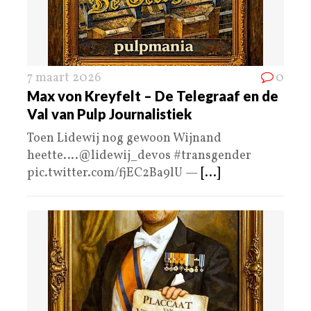
7 maart 2026
0
Max von Kreyfelt – De Telegraaf en de
Val van Pulp Journalistiek
Toen Lidewij nog gewoon Wijnand
heette….@lidewij_devos #transgender
pic.twitter.com/fjEC2Ba9lU —
[...]