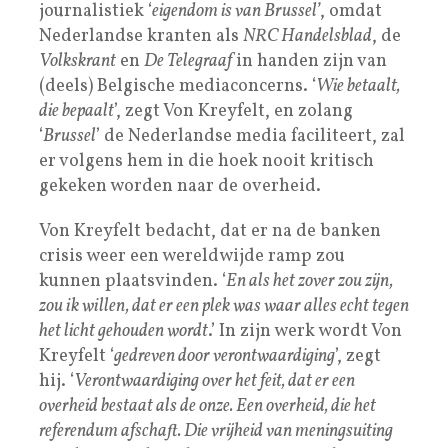
journalistiek ‘
eigendom is van Brussel’
, omdat
Nederlandse kranten als
NRC Handelsblad
, de
Volkskrant
en
De Telegraaf
in handen zijn van
(deels) Belgische mediaconcerns. ‘
Wie betaalt,
die bepaalt
’, zegt Von Kreyfelt, en zolang
‘
Brussel
’ de Nederlandse media faciliteert, zal
er volgens hem in die hoek nooit kritisch
gekeken worden naar de overheid.
Von Kreyfelt bedacht, dat er na de banken
crisis weer een wereldwijde ramp zou
kunnen plaatsvinden. ‘
En als het zover zou zijn,
zou ik willen, dat er een plek was waar alles echt ­tegen
het licht gehouden wordt
.’ In zijn werk wordt Von
Kreyfelt ‘
gedreven door verontwaardiging
’, zegt
hij. ‘
Verontwaardiging over het feit, dat er een
overheid bestaat als de onze. Een overheid, die het
referendum afschaft. Die vrijheid van meningsuiting