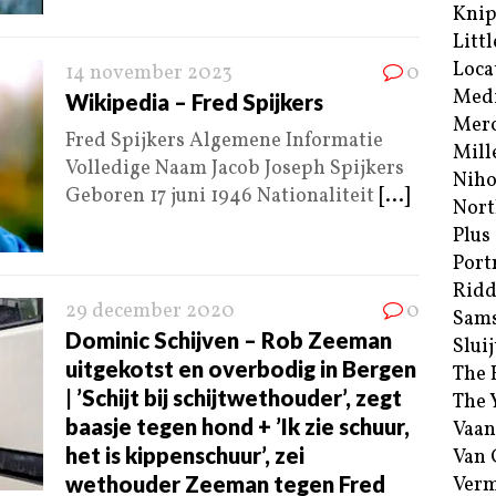
Kni
Littl
Loca
14 november 2023
0
Med
Wikipedia – Fred Spijkers
Merc
Fred Spijkers Algemene Informatie
Mill
Volledige Naam Jacob Joseph Spijkers
Niho
Geboren 17 juni 1946 Nationaliteit
[...]
Nort
Plus
Port
Ridd
29 december 2020
0
Sam
Dominic Schijven – Rob Zeeman
Sluij
uitgekotst en overbodig in Bergen
The 
| ’Schijt bij schijtwethouder’, zegt
The 
baasje tegen hond + ’Ik zie schuur,
Vaan
het is kippenschuur’, zei
Van
wethouder Zeeman tegen Fred
Verm