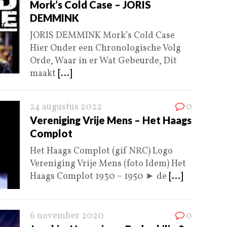
Mork’s Cold Case – JORIS
DEMMINK
JORIS DEMMINK Mork’s Cold Case
Hier Onder een Chronologische Volg
Orde, Waar in er Wat Gebeurde, Dit
maakt
[...]
24 augustus 2022
0
Vereniging Vrije Mens – Het Haags
Complot
Het Haags Complot (gif NRC) Logo
Vereniging Vrije Mens (foto Idem) Het
Haags Complot 1930 – 1950 ► de
[...]
6 november 2020
0