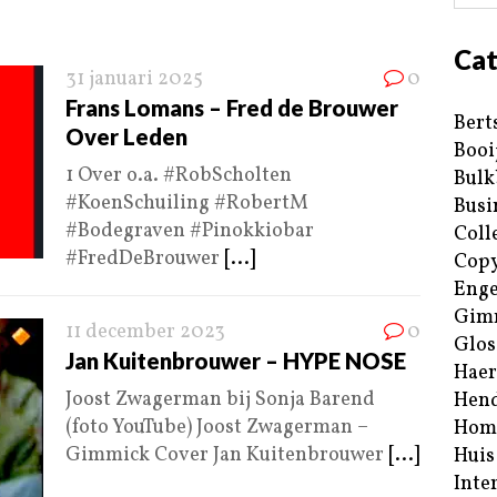
Cat
31 januari 2025
0
Frans Lomans – Fred de Brouwer
Bert
Over Leden
Booi
1 Over o.a. #RobScholten
Bulk
#KoenSchuiling #RobertM
Busi
#Bodegraven #Pinokkiobar
Coll
#FredDeBrouwer
[...]
Copy
Enge
Gim
11 december 2023
0
Glos
Jan Kuitenbrouwer – HYPE NOSE
Haer
Joost Zwagerman bij Sonja Barend
Hend
(foto YouTube) Joost Zwagerman –
Hom
Gimmick Cover Jan Kuitenbrouwer
[...]
Huis
Inte