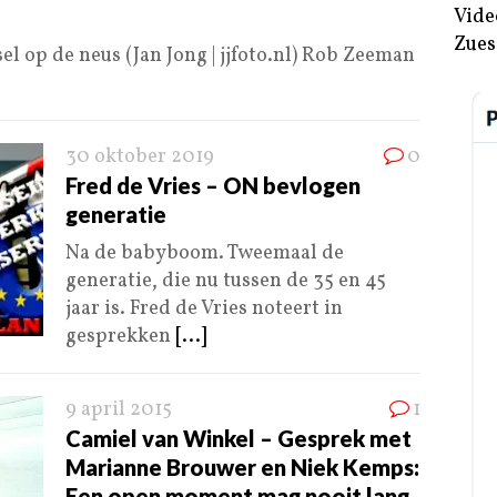
Vide
Zues
l op de neus (Jan Jong | jjfoto.nl) Rob Zeeman
30 oktober 2019
0
Fred de Vries – ON bevlogen
generatie
Na de babyboom. Tweemaal de
generatie, die nu tussen de 35 en 45
jaar is. Fred de Vries noteert in
gesprekken
[...]
9 april 2015
1
Camiel van Winkel – Gesprek met
Marianne Brouwer en Niek Kemps:
Een open moment mag nooit lang