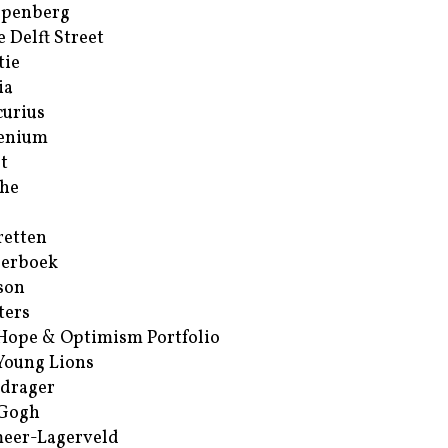
ppenberg
e Delft Street
tie
ia
urius
enium
t
he
retten
erboek
son
ters
Hope & Optimism Portfolio
Young Lions
drager
 Gogh
eer-Lagerveld