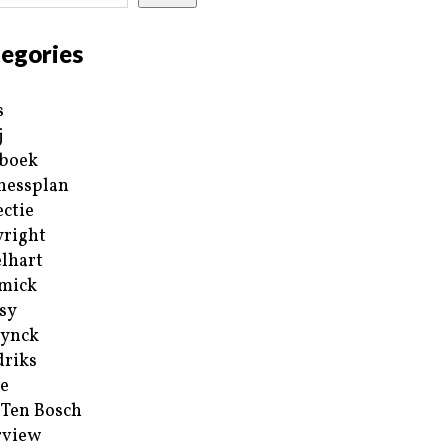
egories
s
j
boek
nessplan
ectie
right
lhart
mick
sy
ynck
riks
e
 Ten Bosch
rview