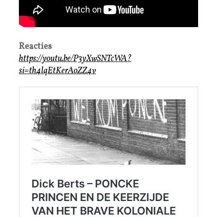
Reacties
https://youtu.be/P3yXwSNTcWA?
si=th4lqEtKerAoZZ4v