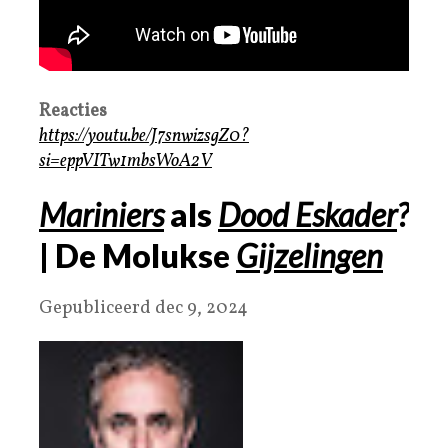
Reacties
https://youtu.be/J7snwizsgZ0?
si=eppVITw1mbsWoA2V
Mariniers
als
Dood Eskader
?
| De Molukse
Gijzelingen
Gepubliceerd dec 9, 2024