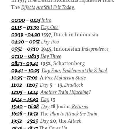
In
1977
Nine
Dutch Moluccans
Hijacked
A
Train
.
The
Effect
s
Are Still Felt Today.
00:00
–
01:15
Intro
01:15
–
03:39
Day One
03:39
–
04:20
1597
, Dutch in Indonesia
04:20
–
05:51
Day Two
05:51
–
07:10
1945
,
Indonesian
Independence
07:10
–
08:13
Day Three
08:13
–
09:41
1952
, Schattenberg
09:41
–
10:25
Day Four
,
Problems at the School
10:25
–
11:02
A
Free
Moluccan
State
11:02 –
12:05
Day
5 – 13
,
Deadlock
12:05
–
14:14
Another Train Hijacking
?
14:14
–
15:40
Day
13
15:40
–
16:28
Day
18
Josina
Returns
16:28
–
19:52
The
Plan to Attack the Train
19:52
–
25:25
Day
20
, the
Attack
25:25
–
28:27
The
Cover Up