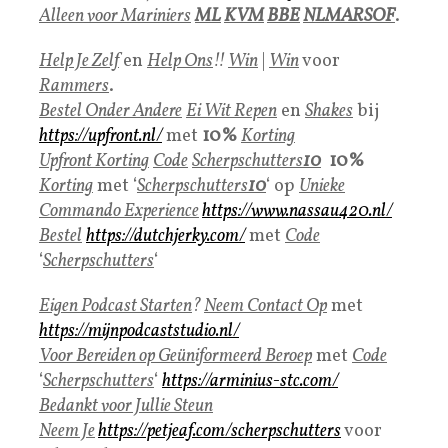
Alleen voor Mariniers
ML
KVM
BBE
NLMARSOF
.
Help Je Zelf
en
Help On
s
!!
Win
|
Win
voor
Rammers
.
Bestel Onder Andere
Ei Wit Repen
en
Shakes
bij
https://upfront.nl/
met
10%
Korting
Upfront Kortin
g
Code
Scherpschutters
10
10%
Korting
met ‘
Scherpschutters
10
‘ op
Unieke
Commando Experience
https://www.nassau420.nl/
Beste
l
https://dutchjerky.com/
met
Code
‘
Scherpschutters
‘
Eigen Podcast Starten
?
Neem Contact Op
met
https://mijnpodcaststudio.nl/
Voor Bereiden op Geüniformeerd Beroep
met
Code
‘
Scherpschutters
‘
https://arminius-stc.com/
Bedankt voor Jullie Steun
Neem Je
https://petjeaf.com/scherpschutters
voor