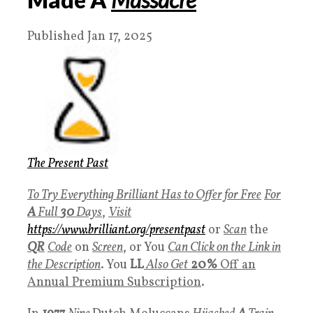
Published Jan 17, 2025
The Present Past
To Try Everything Brilliant Has to Offer for Free
For
A
Full
30
Days
,
Visit
https://www.brilliant.org/presentpast
or
Scan
the
QR
Code
on
Screen
, or You
Can Click on the Link in
the Description
. You
LL
Also Get
20%
Off an
Annual Premium Subscription
.