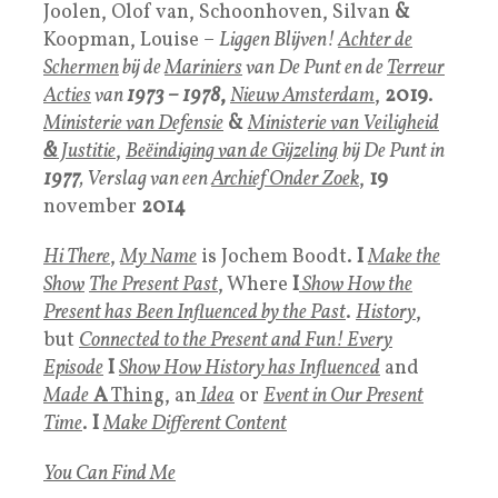
Joolen, Olof van, Schoonhoven, Silvan
&
Koopman, Louise –
Liggen Blijven!
Achter de
Schermen
bij de
Mariniers
van De Punt en de
Terreur
Acties
van
1973 – 1978
,
Nieuw Amsterdam
,
2019
.
Ministerie van Defensie
&
Ministerie van Veiligheid
&
Justitie
,
Beëindiging van de Gijzeling
bij De Punt in
1977
, Verslag van een
Archief Onder Zoek
,
19
november
2014
Hi There
,
My Name
is Jochem Boodt.
I
Make the
Show
The Present Past
, Where
I
Show How the
Present has Been Influenced by the Past
.
History
,
but
Connected to the Present and Fun! Every
Episode
I
Show How History has Influenced
and
Made
A
Thing
, an
Idea
or
Event in Our Present
Time
.
I
Make Different Content
You Can Find Me