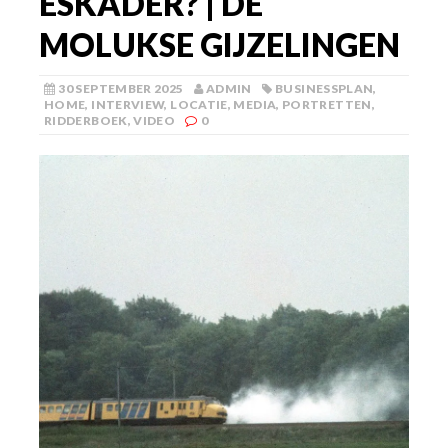
ESKADER? | DE
MOLUKSE GIJZELINGEN
30 SEPTEMBER 2025
ADMIN
BUSINESSPLAN
,
HOME
,
INTERVIEW
,
LOCATIE
,
MEDIA
,
PORTRETTEN
,
RIDDERBOEK
,
VIDEO
0