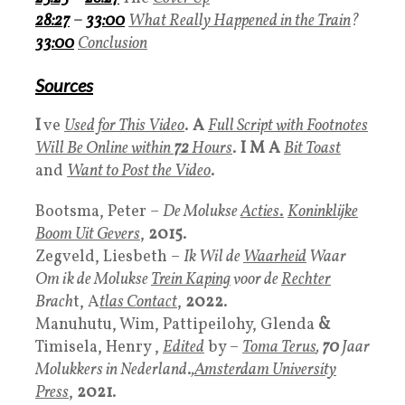
28:27
–
33:00
What Really Happened in the Train
?
33:00
Conclusion
Sources
I
ve
Used for This Video
.
A
Full Script with Footnotes
Will Be Online within
72
Hours
.
I M A
Bit Toast
and
Want to Post the Video
.
Bootsma, Peter –
De Molukse
Acties
.
Koninklijke
Boom Uit Gevers
,
2015
.
Zegveld, Liesbeth –
Ik Wil de
Waarheid
Waar
Om ik de Molukse
Trein Kaping
voor de
Rechter
Brach
t, A
tlas Contact
,
2022
.
Manuhutu, Wim, Pattipeilohy, Glenda
&
Timisela, Henry ,
Edited
by –
Toma Terus
,
70
Jaar
Molukkers in Nederland
.
,
Amsterdam University
Press
,
2021
.