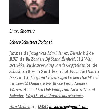
Sharp Shooters
Scherp Schutters Podcast
Jannes de Jong was
Marinier
en
Diende
bij de
BBE
, de
Bij Zondere Bij Stand Éénheid
. Hij
Was
Betrokken bij de Bevrijding van de Gegijzelden
bij de
School
bij Boven Smilde en het
Provincie Huis
in
Assen. Hij
Heeft met Eigen Ogen Gezien Hoe Wreed
en
Geweld Dadig
de Molukse
Gijzel Nemers
Waren
. Het is
Dan Ook Pijnlijk om Nu
als ‘
M
oord
Eskade
r
’
Weg Gezet te Worden als Marinier
.
Aan Melden
bij
IMSO
imsoleden@gmail.com