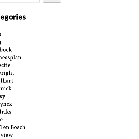
egories
s
j
boek
nessplan
ectie
right
lhart
mick
sy
ynck
riks
e
 Ten Bosch
rview