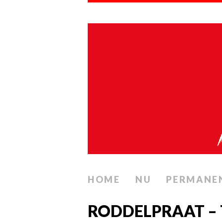
HOME
NU
PERMANE
RODDELPRAAT – 