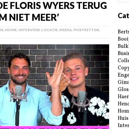
E FLORIS WYERS TERUG
Cat
M NIET MEER’
AN
,
HOME
,
INTERVIEW
,
LOCATIE
,
MEDIA
,
PORTRETTEN
,
Bert
Booi
Bulk
Busi
Coll
Copy
Enge
Gim
Glos
Haer
Hend
Hom
Huis
Inte