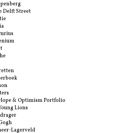
ppenberg
e Delft Street
tie
ia
urius
enium
t
he
retten
erboek
son
ters
Hope & Optimism Portfolio
Young Lions
drager
 Gogh
eer-Lagerveld