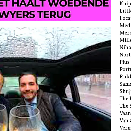
Kni
Littl
Loca
Med
Merc
Mill
Niho
Nort
Plus
Port
Ridd
Sam
Sluij
The 
The 
Vaan
Van
Verm