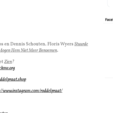
os en Dennis Schouten. Floris Wyers
Stuurde
 Mogen Hem Niet Meer Benoemen
.
et
Zien
?
ackme.org
oddelpraat.shop
://www.instagram.com/roddelpraat/