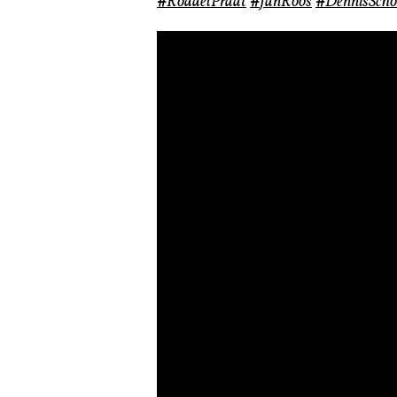
#
RoddelPraat
#
JanRoos
#
DennisScho