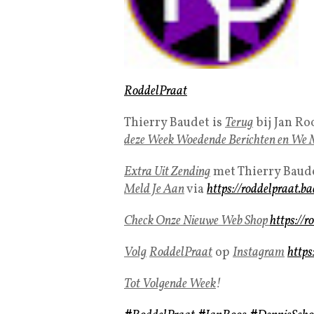
RoddelPraat
Thierry Baudet is
Terug
bij Jan Ro
deze Week Woedende Berichten en We
Extra Uit Zending
met Thierry Baud
Meld Je Aan
via
https://roddelpraat.b
Check Onze Nieuwe Web Shop
https://r
Volg
RoddelPraat
op
Instagram
https
Tot Volgende Week
!