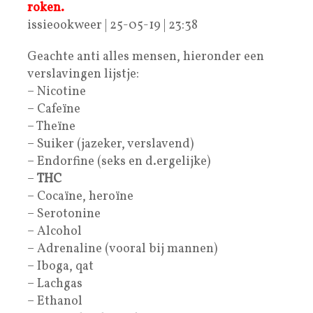
roken.
issieookweer | 25-05-19 | 23:38
Geachte anti alles mensen, hieronder een
verslavingen lijstje:
– Nicotine
– Cafeïne
– Theïne
– Suiker (jazeker, verslavend)
– Endorfine (seks en d.ergelijke)
–
THC
– Cocaïne, heroïne
– Serotonine
– Alcohol
– Adrenaline (vooral bij mannen)
– Iboga, qat
– Lachgas
– Ethanol