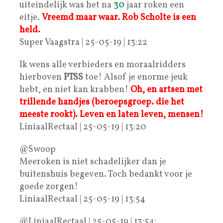
uiteindelijk was het na
30
jaar roken een
eitje.
Vreemd maar waar. Rob Scholte is een
held.
Super Vaagstra | 25-05-19 | 13:22
Ik wens alle verbieders en moraalridders
hierboven
PTSS
toe! Alsof je enorme jeuk
hebt, en niet kan krabben!
Oh, en artsen met
trillende handjes (beroepsgroep. die het
meeste rookt).
Leven en laten leven, mensen!
LiniaalRectaal | 25-05-19 | 13:20
@Swoop
Meeroken is niet schadelijker dan je
buitenshuis begeven. Toch bedankt voor je
goede zorgen!
LiniaalRectaal | 25-05-19 | 13:54
@LiniaalRectaal | 25-05-19 | 13:54: