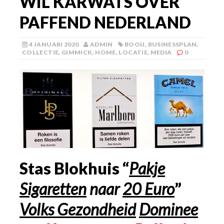
WIL KARWATS OVER
PAFFEND NEDERLAND
4 JANUARI 2020
ADMIN
BOOIJ
,
BUSINESSPLAN
,
COLLECTIE
,
GIMMICK
,
HOME
,
LOCATIE
,
MEDIA
0
Stas Blokhuis “
Pakje
Sigaretten
naar
20 Euro
”
Volks Gezondheid
Dominee