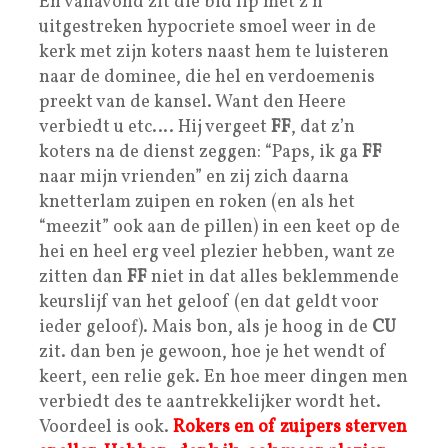
En vanavond zit die bid lip met z’n
uitgestreken hypocriete smoel weer in de
kerk met zijn koters naast hem te luisteren
naar de dominee, die hel en verdoemenis
preekt van de kansel. Want den Heere
verbiedt u etc…. Hij vergeet
FF
, dat z’n
koters na de dienst zeggen: “Paps, ik ga
FF
naar mijn vrienden” en zij zich daarna
knetterlam zuipen en roken (en als het
“meezit” ook aan de pillen) in een keet op de
hei en heel erg veel plezier hebben, want ze
zitten dan
FF
niet in dat alles beklemmende
keurslijf van het geloof (en dat geldt voor
ieder geloof). Mais bon, als je hoog in de
CU
zit. dan ben je gewoon, hoe je het wendt of
keert, een relie gek. En hoe meer dingen men
verbiedt des te aantrekkelijker wordt het.
Voordeel is ook.
Rokers en of zuipers sterven