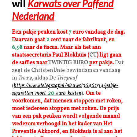
wil
Karwats over Paffend
Nederland
Een pakje peuken kost
7
euro vandaag de dag.
Daarvan gaat
2
cent naar de fabrikant, en
6,98
naar de fiscus. Maa
r
als het aan
staatssecretaris Paul Blokhuis (
CU
) ligt gaan
de saffies naar
TWINTIG
EUR
O
per pakje.
Dat
zegt de
C
hristen
U
nie bewindsman vandaag
in
Trouw
, aldus De
Telegraaf
(
https://www.telegraaf.nl/nieuws/3646034/pakje-
sigaretten-moet-
20
-euro-kosten
).
Om te
voorkomen, dat mensen stoppen met roken,
moet iedereen stoppen met roken.
De prijs
van een pak peuken wordt volgende maand
wederom verhoogd in het kader van Het
Preventie Akkoord, en Blokhuis is al aan het