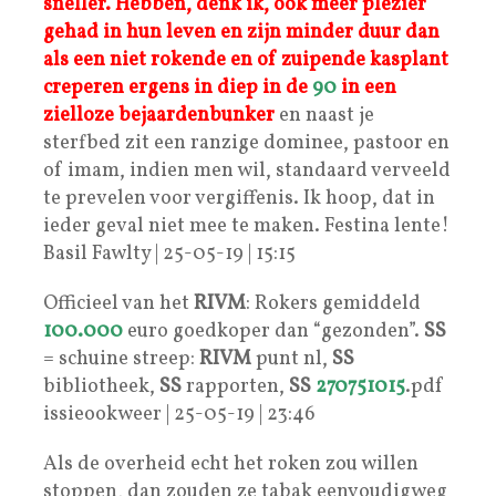
sneller. Hebben, denk ik, ook meer plezier
gehad in hun leven en zijn minder duur dan
als een niet rokende en of zuipende kasplant
creperen ergens in diep in de
90
in een
zielloze bejaardenbunker
en naast je
sterfbed zit een ranzige dominee, pastoor en
of imam, indien men wil, standaard verveeld
te prevelen voor vergiffenis. Ik hoop, dat in
ieder geval niet mee te maken. Festina lente!
Basil Fawlty | 25-05-19 | 15:15
Officieel van het
RIVM
: Rokers gemiddeld
100.000
euro goedkoper dan “gezonden”.
SS
= schuine streep:
RIVM
punt nl,
SS
bibliotheek,
SS
rapporten,
SS
270751015
.pdf
issieookweer | 25-05-19 | 23:46
Als de overheid echt het roken zou willen
stoppen, dan zouden ze tabak eenvoudigweg