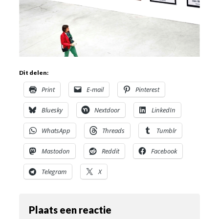
Dit delen:
Print
E-mail
Pinterest
Bluesky
Nextdoor
LinkedIn
WhatsApp
Threads
Tumblr
Mastodon
Reddit
Facebook
Telegram
X
Plaats een reactie