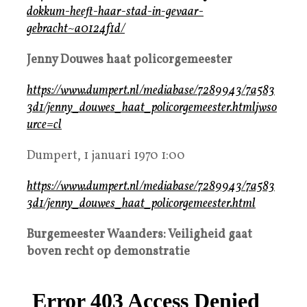
dokkum-heeft-haar-stad-in-gevaar-
gebracht~a0124f1d/
Jenny Douwes haat policorgemeester
https://www.dumpert.nl/mediabase/7289943/7a583
3d1/jenny_douwes_haat_policorgemeester.html
jwso
urce=cl
Dumpert, 1 januari 1970 1:00
https://www.dumpert.nl/mediabase/7289943/7a583
3d1/jenny_douwes_haat_policorgemeester.html
Burgemeester Waanders: Veiligheid gaat
boven recht op demonstratie