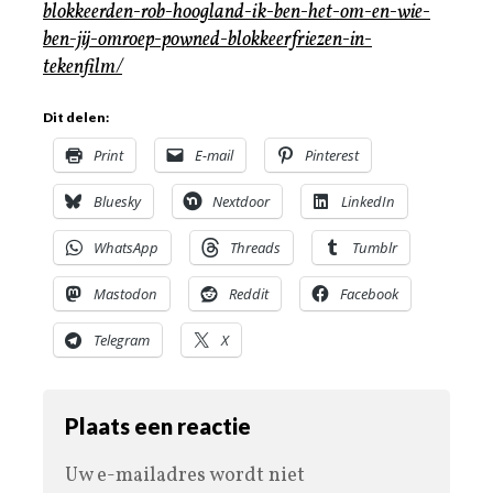
blokkeerden-rob-hoogland-ik-ben-het-om-en-wie-
ben-jij-omroep-powned-blokkeerfriezen-in-
tekenfilm/
Dit delen:
Print
E-mail
Pinterest
Bluesky
Nextdoor
LinkedIn
WhatsApp
Threads
Tumblr
Mastodon
Reddit
Facebook
Telegram
X
Plaats een reactie
Uw e-mailadres wordt niet