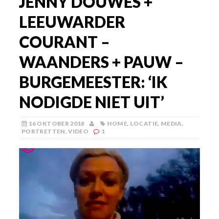
JENNY DOUWES +
LEEUWARDER
COURANT –
WAANDERS + PAUW –
BURGEMEESTER: ‘IK
NODIGDE NIET UIT’
16 OKTOBER 2018
HOME
,
LOCATIE
,
MEDIA
,
PORTRETTEN
,
VIDEO
1