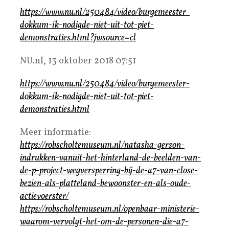
https://www.nu.nl/250484/video/burgemeester-
dokkum-ik-nodigde-niet-uit-tot-piet-
demonstraties.html?jwsource=cl
NU.nl, 13 oktober 2018 07:51
https://www.nu.nl/250484/video/burgemeester-
dokkum-ik-nodigde-niet-uit-tot-piet-
demonstraties.html
Meer informatie:
https://robscholtemuseum.nl/natasha-gerson-
indrukken-vanuit-het-hinterland-de-beelden-van-
de-p-project-wegversperring-bij-de-a7-van-close-
bezien-als-platteland-bewoonster-en-als-oude-
actievoerster/
https://robscholtemuseum.nl/openbaar-ministerie-
waarom-vervolgt-het-om-de-personen-die-a7-