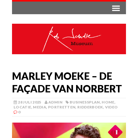
MARLEY MOEKE – DE
FAÇADE VAN NORBERT
28 JULI 2025
ADMIN
BUSINESSPLAN
,
HOME
,
LOCATIE
,
MEDIA
,
PORTRETTEN
,
RIDDERBOEK
,
VIDEO
0