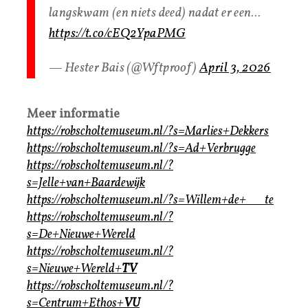
langskwam (en niets deed) nadat er een…
https://t.co/cEQ2YpaPMG
— Hester Bais (@Wftproof)
April 3, 2026
Meer informatie
https://robscholtemuseum.nl/?s=Marlies+Dekkers
https://robscholtemuseum.nl/?s=Ad+Verbrugge
https://robscholtemuseum.nl/?
s=Jelle+van+Baardewijk
https://robscholtemuseum.nl/?s=Willem+de+
Wit
te
https://robscholtemuseum.nl/?
s=De+Nieuwe+Wereld
https://robscholtemuseum.nl/?
s=Nieuwe+Wereld+
TV
https://robscholtemuseum.nl/?
s=Centrum+Ethos+
VU