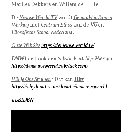
Marlies Dekkers en Willem de
Wit
te
De
Nieuwe Wereld
TV
wordt
Gemaakt in Samen
Werking
met
Centrum Ethos
aan de
VU
en
Filosofische School Nederland
.
Onze Web Site
https://denieuwewereld.tv/
DNW
heeft ook een
Substack
.
Meld je
Hier
aan
https://denieuwewereld.substack.com/
Wil Je Ons Steunen
?
Dat kan
Hier
https://whydonate.com/donate/denieuwewereld
#LEIDEN