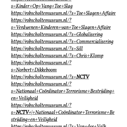
s=Kinder+Op+Vang+Toe+Slag
https://robscholtemuseum.nl/?s=Toe+Slagen+Affaire
https://robscholtemuseum.nl/?
s=Verdwenen+Kinderen+van+Toe+Slagen+Affaire
https://robscholtemuseum.nl/?s=Globalisering
https://robscholtemuseum.nl/?s=Commercialisering
https://robscholtemuseum.nl/?s=Sill
https://robscholtemuseum.nl/?s=Chris+Klomp
https://robscholtemuseum.nl/?
s=Norbert+Dikkeboom
https://robscholtemuseum.nl/?s=
NCTV
https://robscholtemuseum.nl/?
s=Nationaal+Coördinator+Terrorisme+Bestrijding+
en+Veiligheid
https://robscholtemuseum.nl/?
s=
NCTV
+|+Nationaal+Coördinator+Terrorisme+Be
strijding+en+Veiligheid
https://robscholtemuseum.nl/?s=Van+der+Valk