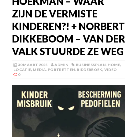
HOEKMAN – WAAR
ZIJN DE VERMISTE
KINDEREN?! + NORBERT
DIKKEBOOM – VAN DER
VALK STUURDE ZE WEG
30 MAART 2025
ADMIN
BUSINESSPLAN
,
HOME
,
LOCATIE
,
MEDIA
,
PORTRETTEN
,
RIDDERBOEK
,
VIDEO
0