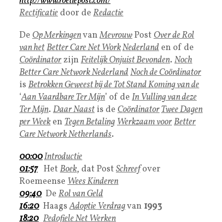
http://www.roeliepost.com/
Rectificatie
door de
Redactie
De
Op Merkingen
van
Mevrouw
Post
Over de Rol
van het
Better Care Net Work
Nederland
en of de
Coördinator
zijn
Feitelijk Onjuist Bevonden
.
Noch
Better Care Network Nederland
Noch de Coördinator
is
Betrokken Geweest bij de Tot Stand Koming van de
‘
Aan Vaardbare Ter Mijn
’ of de
In Vulling van deze
Ter Mijn
.
Daar Naast
is de
Coördinator
Twee Dagen
per Week
en
Tegen Betaling
Werkzaam voor
Better
Care Network Netherlands
.
00:00
Introductie
01:57
Het
Boek
, dat Post
Schreef
over
Roemeense
Wees Kinderen
09:40
De
Rol van Geld
16:20
Haags
Adoptie Verdrag
van
1993
18:20
Pedofiele Net Werken