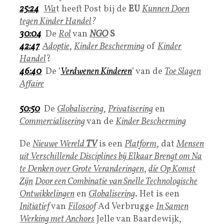
25:24
Wa
t heeft Post bij de
EU
Kunnen Doen
tegen
Kinder Handel
?
30:04
De
Rol
van
NGO
S
42:47
Adoptie
,
Kinder Bescherming
of
Kinder
Handel
?
46:40
De ‘
Verdwenen Kinderen
‘ van de
Toe Slagen
Affaire
50:50
De
Globalisering
,
Privatisering
en
Commercialisering
van de
Kinder Bescherming
De
Nieuwe Wereld
TV
is een
Platform
, dat
Mensen
uit Verschillende Disciplines bij Elkaar Brengt om Na
te Denken over Grote Veranderingen
,
die
Op Komst
Zijn
Door een Combinatie van Snelle Technologische
Ontwikkelingen
en
Globalisering
. Het is een
Initiatief
van
Filosoof
Ad Verbrugge
In Samen
Werking met Anchors
Jelle van Baardewijk,