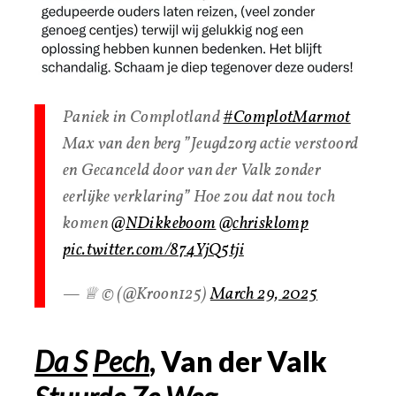
Paniek in Complotland
#ComplotMarmot
Max van den berg ”Jeugdzorg actie verstoord
en Gecanceld door van der Valk zonder
eerlijke verklaring” Hoe zou dat nou toch
komen
@NDikkeboom
@chrisklomp
pic.twitter.com/874YjQ5tji
— ♕ © (@Kroon125)
March 29, 2025
Da S
Pech
, Van der Valk