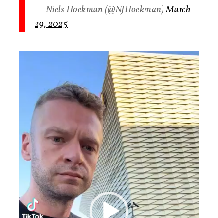
— Niels Hoekman (@NJHoekman)
March
29, 2025
Videospeler