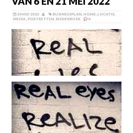
VAN 6 EN 21 MEI 2022
24 MEI 2022
BUSINESSPLAN
,
HOME
,
LOCATIE
,
MEDIA
,
PORTRETTEN
,
RIDDERBOEK
0