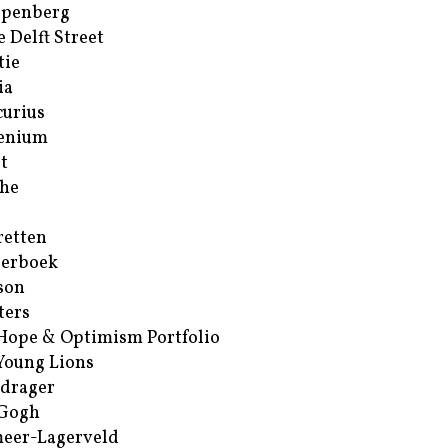
ppenberg
e Delft Street
tie
ia
urius
enium
t
he
retten
erboek
son
ters
Hope & Optimism Portfolio
Young Lions
drager
 Gogh
eer-Lagerveld