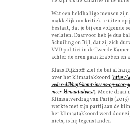
Ze zijn als de kanaries in de kole
Wat een heldhaftige mensen zijn 
makkelijk om kritiek te uiten op 
bestaat, dat je bij een volgende s
verlaten. Daarvoor heb je dus ba
Schuiling en Bijl, dat zij zich d
VVD politici in de Tweede Kamer f
achter de oren gaan krabben en a
Klaas Dijkhoff ziet de bui al ha
over het klimaatakkoord (
https:/
vvder-dijkhoff-komt-ineens-op-voor-
meer-klimaatadvies/
). Mooie draai n
Klimaatverdrag van Parijs (2015) 
werkte met zijn partij aan de kli
het klimaatakkoord werd door zijn
niets, is hij tegenstander.