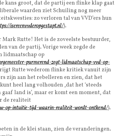
e kans groot, dat de partij een flinke klap gaat
 liberale waarden ziet Schuiling nog meer
eitskwesties: zo verloren tal van VVD’ers hun
tps://isereenvvderopgestapt.nl/
).
r Mark Rutte! Het is de zoveelste bestuurder,
ijlen van de partij. Vorige week zegde de
n lidmaatschap op
burgemeester-purmerend-zegt-lidmaatschap-vvd-op-
krijgt Rutte wederom flinke kritiek vanuit zijn
s zijn aan het rebelleren en zien, dat het
kunt heel lang volhouden ,dat het ‘steeds
n gaaf land is’, maar er komt een moment, dat
 de realiteit
uw-op-intuitie-tijd-waarin-realiteit-wordt-ontkend/
).
eten in de klei staan, zien de veranderingen.