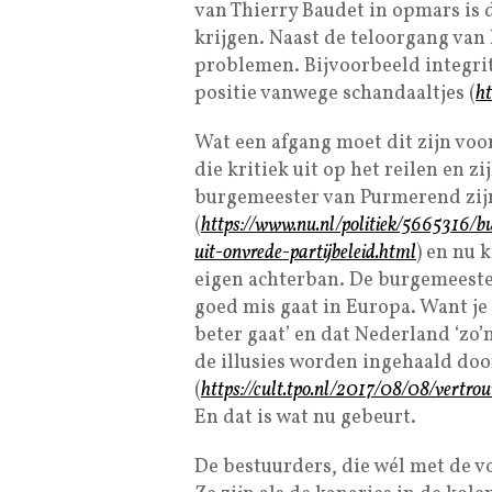
van Thierry Baudet in opmars is d
krijgen. Naast de teloorgang van
problemen. Bijvoorbeeld integrit
positie vanwege schandaaltjes (
ht
Wat een afgang moet dit zijn voo
die kritiek uit op het reilen en z
burgemeester van Purmerend zij
(
https://www.nu.nl/politiek/5665316/
uit-onvrede-partijbeleid.html
) en nu 
eigen achterban. De burgemeester
goed mis gaat in Europa. Want je 
beter gaat’ en dat Nederland ‘zo’
de illusies worden ingehaald door
(
https://cult.tpo.nl/2017/08/08/vertro
En dat is wat nu gebeurt.
De bestuurders, die wél met de vo