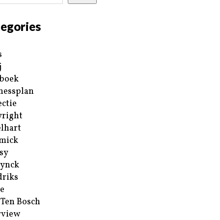
egories
s
j
boek
nessplan
ectie
right
lhart
mick
sy
ynck
riks
e
 Ten Bosch
rview