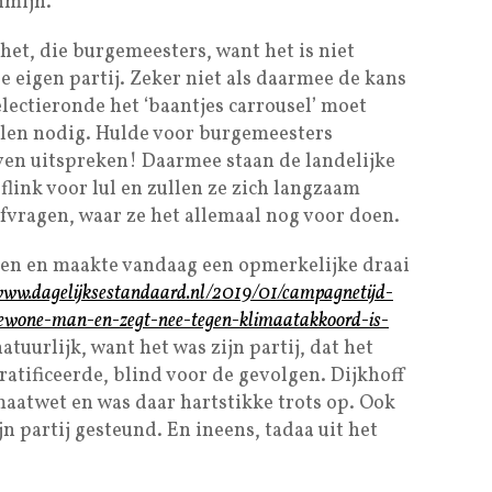
nmijn.
het, die burgemeesters, want het is niet
je eigen partij. Zeker niet als daarmee de kans
electieronde het ‘baantjes carrousel’ moet
llen nodig. Hulde voor burgemeesters
urven uitspreken! Daarmee staan de landelijke
link voor lul en zullen ze zich langzaam
fvragen, waar ze het allemaal nog voor doen.
ngen en maakte vandaag een opmerkelijke draai
/www.dagelijksestandaard.nl/2019/01/campagnetijd-
gewone-man-en-zegt-nee-tegen-klimaatakkoord-is-
atuurlijk, want het was zijn partij, dat het
ratificeerde, blind voor de gevolgen. Dijkhoff
maatwet en was daar hartstikke trots op. Ook
 partij gesteund. En ineens, tadaa uit het