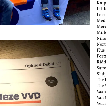
Kni
Littl
Loca
Med
Merc
Mill
Niho
Nort
Plus
Port
Ridd
Sam
Sluij
The 
The 
Vaan
Van
Verm