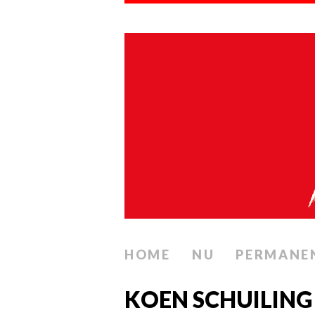
HOME
NU
PERMANE
KOEN SCHUILING –