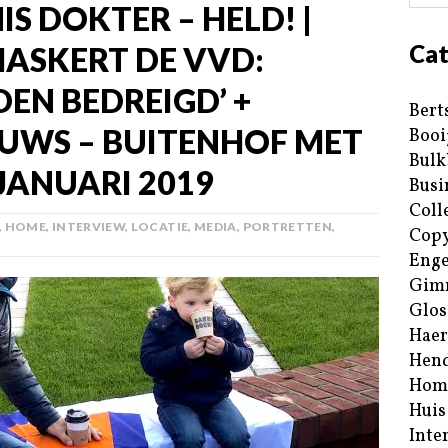
IS DOKTER – HELD! |
Cat
ASKERT DE VVD:
EN BEDREIGD’ +
Bert
EUWS – BUITENHOF MET
Booi
Bulk
JANUARI 2019
Busi
Coll
,
HOME
,
INTERVIEW
,
LOCATIE
,
MEDIA
,
PORTRETTEN
,
Copy
Enge
Gim
Glos
Haer
Hend
Hom
Huis
Inte