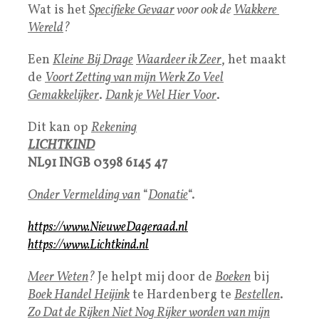
Wat is het
Specifieke Gevaar
voor ook de
Wakkere
Wereld
?
Een
Kleine
Bij Drage
Waardeer ik Zeer
, het maakt
de
Voort Zetting van mijn Werk Zo Veel
Gemakkelijker
.
Dank je Wel Hier Voor
.
Dit kan op
Rekening
LICHTKIND
NL91 INGB 0398 6145 47
Onder Vermelding van
“
Donatie
“.
https://www.NieuweDageraad.nl
https://www.Lichtkind.nl
Meer Weten
?
Je helpt mij door de
Boeken
bij
Boek Handel Heijink
te Hardenberg te
Bestellen
.
Zo Dat de Rijken Niet Nog Rijker worden van mijn