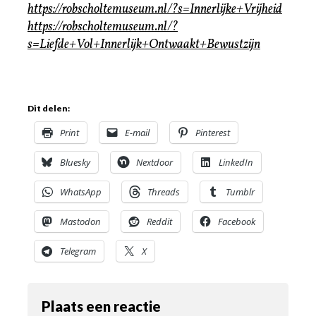
https://robscholtemuseum.nl/?s=Innerlijke+Vrijheid
https://robscholtemuseum.nl/?
s=Liefde+Vol+Innerlijk+Ontwaakt+Bewustzijn
Dit delen:
Print
E-mail
Pinterest
Bluesky
Nextdoor
LinkedIn
WhatsApp
Threads
Tumblr
Mastodon
Reddit
Facebook
Telegram
X
Plaats een reactie