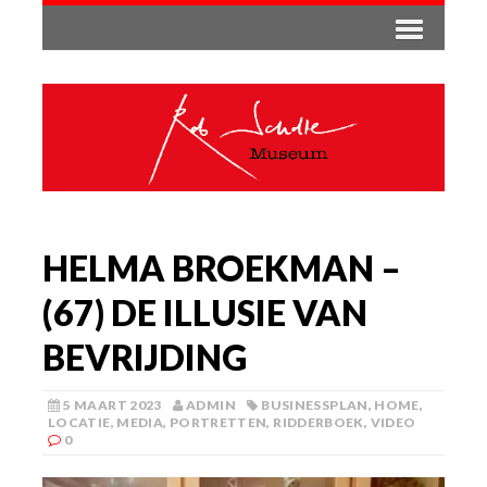
HELMA BROEKMAN –
(67) DE ILLUSIE VAN
BEVRIJDING
5 MAART 2023
ADMIN
BUSINESSPLAN
,
HOME
,
LOCATIE
,
MEDIA
,
PORTRETTEN
,
RIDDERBOEK
,
VIDEO
0