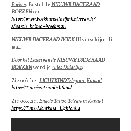
Boeken
. Bestel de
NIEUWE DAGERAAD
BOEKEN
op
https://www.boekhandelheijink.nl/search?
sSearch=helma+broekman
NIEUWE DAGERAAD
BOEK
III
verschijnt dit
jaar.
Door het Lezen van de
NIEUWE DAGERAAD
BOEKEN
word je
Alles Duidelijk
!
Zie ook het
LICHTKIND
Telegram
Kanaal
https://T.me/centrumlichtkind
Zie ook het
Engels Talig
e
Telegram
Kanaal
https://T.me/Lichtkind_Lightchild