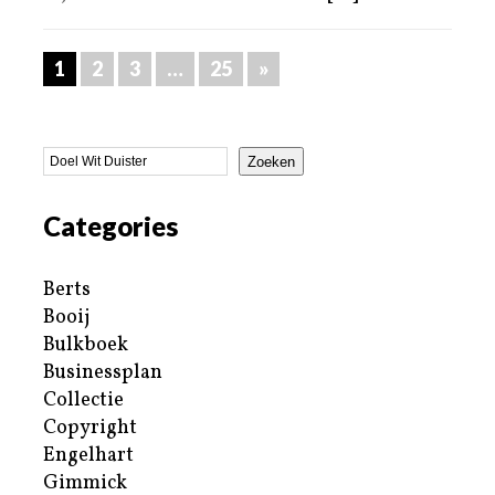
1
2
3
…
25
»
Zoeken
Categories
Berts
Booij
Bulkboek
Businessplan
Collectie
Copyright
Engelhart
Gimmick