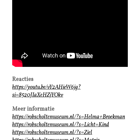
Reacties
https://youtu.be/vY2AHieW6jg?
si=8520JIaXeHZjYOkv
Meer informatie
https://robscholtemuseum.nl/?s=Helma+Broekman
https://robscholtemuseum.nl/?s=Licht=Kind
https://robscholtemuseum.nl/?s=Ziel