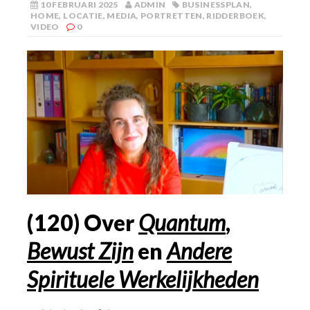
10 FEBRUARI 2025
ADMIN
BUSINESSPLAN
,
HOME
,
LOCATIE
,
MEDIA
,
PORTRETTEN
,
RIDDERBOEK
,
VIDEO
0
(120) Over
Quantum
,
Bewust Zijn
en
Andere
Spirituele Werkelijkheden