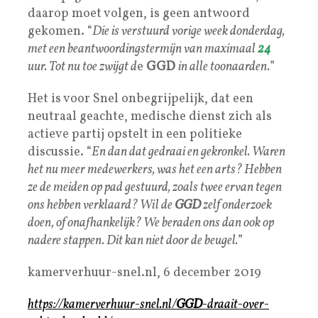
daarop moet volgen, is geen antwoord
gekomen. “
Die is verstuurd vorige week donderdag,
met een beantwoordingstermijn van maximaal
24
uur. Tot nu toe zwijgt d
e
GGD
in alle toonaarden.
”
Het is voor Snel onbegrijpelijk, dat een
neutraal geachte, medische dienst zich als
actieve partij opstelt in een politieke
discussie. “
En dan dat gedraai en gekronkel. Waren
het nu meer medewerkers, was het een arts? Hebben
ze de meiden op pad gestuurd, zoals twee ervan tegen
ons hebben verklaard? Wil de
GGD
zelf onderzoek
doen, of onafhankelijk? We beraden ons dan ook op
nadere stappen. Dit kan niet door de beugel.
”
kamerverhuur-snel.nl, 6 december 2019
https://kamerverhuur-snel.nl/
GGD
-draait-over-