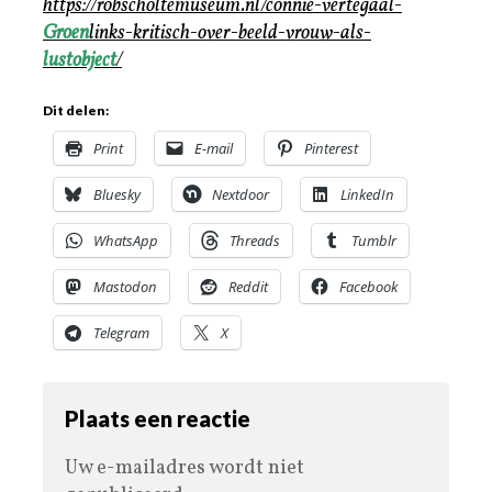
https://robscholtemuseum.nl/connie-vertegaal-
Groen
links-kritisch-over-beeld-vrouw-als-
lustobject
/
Dit delen:
Print
E-mail
Pinterest
Bluesky
Nextdoor
LinkedIn
WhatsApp
Threads
Tumblr
Mastodon
Reddit
Facebook
Telegram
X
Plaats een reactie
Uw e-mailadres wordt niet