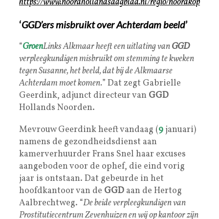
https://www.noordhollandsdagblad.nl/regio/noordkop
‘
GGD’ers misbruikt over Achterdam beeld
’
“
Groen
Links Alkmaar heeft een uitlating van
GGD
verpleegkundigen misbruikt om stemming te kweken
tegen Susanne, het beeld, dat bij de Alkmaarse
Achterdam moet komen.
” Dat zegt Gabrielle
Geerdink, adjunct directeur van
GGD
Hollands Noorden.
Mevrouw Geerdink heeft vandaag (
9
januari)
namens de gezondheidsdienst aan
kamerverhuurder Frans Snel haar excuses
aangeboden voor de ophef, die eind vorig
jaar is ontstaan. Dat gebeurde in het
hoofdkantoor van de
GGD
aan de Hertog
Aalbrechtweg. “
De beide verpleegkundigen van
Prostitutiecentrum Zevenhuizen en wij op kantoor zijn