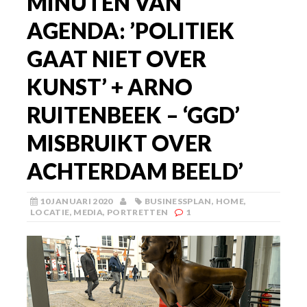
MINUTEN VAN
AGENDA: ’POLITIEK
GAAT NIET OVER
KUNST’ + ARNO
RUITENBEEK – ‘GGD’
MISBRUIKT OVER
ACHTERDAM BEELD’
10 JANUARI 2020
BUSINESSPLAN
,
HOME
,
LOCATIE
,
MEDIA
,
PORTRETTEN
1