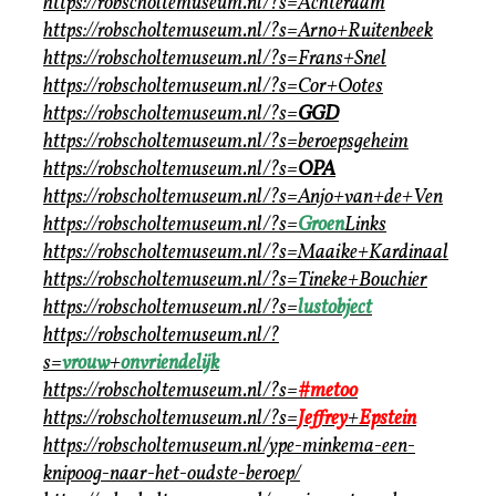
https://robscholtemuseum.nl/?s=Achterdam
https://robscholtemuseum.nl/?s=Arno+Ruitenbeek
https://robscholtemuseum.nl/?s=Frans+Snel
https://robscholtemuseum.nl/?s=Cor+Ootes
https://robscholtemuseum.nl/?s=
GGD
https://robscholtemuseum.nl/?s=beroepsgeheim
https://robscholtemuseum.nl/?s=
OPA
https://robscholtemuseum.nl/?s=Anjo+van+de+Ven
https://robscholtemuseum.nl/?s=
Groen
Links
https://robscholtemuseum.nl/?s=Maaike+Kardinaal
https://robscholtemuseum.nl/?s=Tineke+Bouchier
https://robscholtemuseum.nl/?s=
lustobject
https://robscholtemuseum.nl/?
s=
vrouw
+
onvriendelijk
https://robscholtemuseum.nl/?s=
#metoo
https://robscholtemuseum.nl/?s=
Jeffrey
+
Epstein
https://robscholtemuseum.nl/ype-minkema-een-
knipoog-naar-het-oudste-beroep/