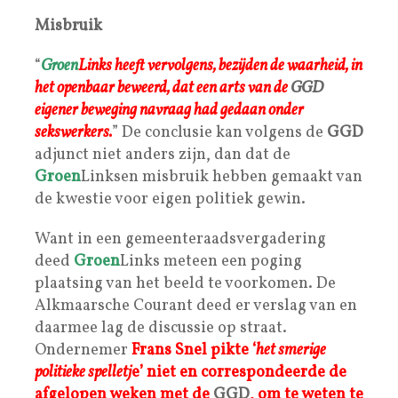
Misbruik
“
Groen
Links heeft vervolgens, bezijden de waarheid, in
het openbaar beweerd, dat een arts van de
GGD
eigener beweging navraag had gedaan onder
sekswerkers.
” De conclusie kan volgens de
GGD
adjunct niet anders zijn, dan dat de
Groen
Linksen misbruik hebben gemaakt van
de kwestie voor eigen politiek gewin.
Want in een gemeenteraadsvergadering
deed
Groen
Links meteen een poging
plaatsing van het beeld te voorkomen. De
Alkmaarsche Courant deed er verslag van en
daarmee lag de discussie op straat.
Ondernemer
Frans Snel pikte ‘
het smerige
politieke spelletj
e’ niet en correspondeerde de
afgelopen weken met de
GGD
, om te weten te