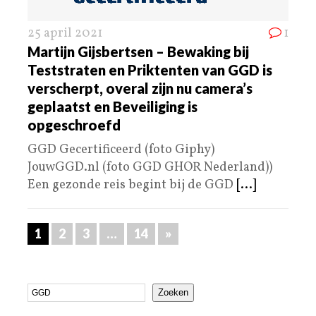
25 april 2021
1
Martijn Gijsbertsen – Bewaking bij
Teststraten en Priktenten van GGD is
verscherpt, overal zijn nu camera’s
geplaatst en Beveiliging is
opgeschroefd
GGD Gecertificeerd (foto Giphy)
JouwGGD.nl (foto GGD GHOR Nederland))
Een gezonde reis begint bij de GGD
[...]
1
2
3
…
14
»
Zoeken