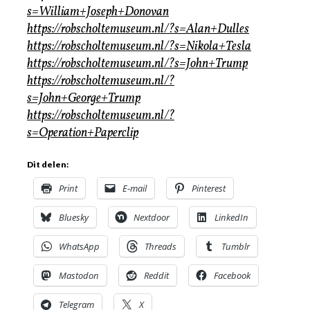
s=William+Joseph+Donovan
https://robscholtemuseum.nl/?s=Alan+Dulles
https://robscholtemuseum.nl/?s=Nikola+Tesla
https://robscholtemuseum.nl/?s=John+Trump
https://robscholtemuseum.nl/?
s=John+George+Trump
https://robscholtemuseum.nl/?
s=Operation+Paperclip
Dit delen:
Print
E-mail
Pinterest
Bluesky
Nextdoor
LinkedIn
WhatsApp
Threads
Tumblr
Mastodon
Reddit
Facebook
Telegram
X