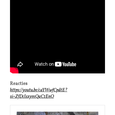
Reacties
https://youtu.be/caYWwfCpdtE?
si=ZfDclsxymQaC1EnO