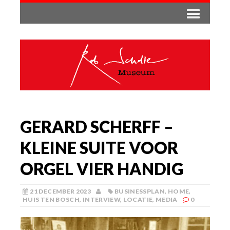
GERARD SCHERFF –
KLEINE SUITE VOOR
ORGEL VIER HANDIG
21 DECEMBER 2023
BUSINESSPLAN
,
HOME
,
HUIS TEN BOSCH
,
INTERVIEW
,
LOCATIE
,
MEDIA
0