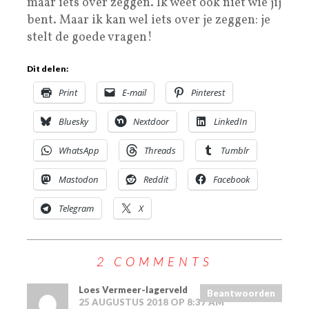
maar iets over zeggen. Ik weet ook niet wie jij
bent. Maar ik kan wel iets over je zeggen: je
stelt de goede vragen!
Dit delen:
Print
E-mail
Pinterest
Bluesky
Nextdoor
LinkedIn
WhatsApp
Threads
Tumblr
Mastodon
Reddit
Facebook
Telegram
X
2 COMMENTS
Loes Vermeer-lagerveld
Beantwoorden
25 AUGUSTUS 2018 OP 8:37 AM