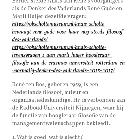
Eerder stelde Anaïs aan René’s voorgangers
als de Denker des Vaderlands René Gude en
Marli Huijer dezelfde vragen:
https://robscholtemuseum.nl/anais-scholte-
bevraagt-rene-gude-voor-haar-nog-steeds-filosoof-
des-vaderlands/
https://robscholtemuseum.nl/anais-scholte-
levensvragen-1-aan-marli-huijer-hoogleraar-
filosofie-aan-de-erasmus-universiteit-rotterdam-en-
voormalig-denker-des-vaderlands-2015-2017/
René ten Bos, geboren 1959, is een
Nederlands filosoof, auteur en
organisatiedeskundige. Hij is verbonden aan
de Radboud Universiteit Nijmegen, waar hij
de functie van hoogleraar filosofie van de
managementwetenschappen bekleedt.
1. Wat is goed, wat is slecht?