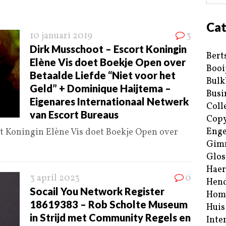
Cat
10 januari 2019
3
Dirk Musschoot – Escort Koningin
Bert
Elène Vis doet Boekje Open over
Booi
Betaalde Liefde “Niet voor het
Bulk
Geld” + Dominique Haijtema –
Busi
Eigenares Internationaal Netwerk
Coll
van Escort Bureaus
Copy
Enge
rt Koningin Elène Vis doet Boekje Open over
Gim
Glos
Haer
3 april 2023
0
Hend
Socail You Network Register
Hom
18619383 – Rob Scholte Museum
Huis
in Strijd met Community Regels en
Inte