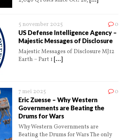
2,046 Q Posts since Oct. 28,
[...]
5 november 2025
0
US Defense Intelligence Agency –
Majestic Messages of Disclosure
Majestic Messages of Disclosure MJ12
Earth – Part 1
[...]
7 mei 2025
0
Eric Zuesse – Why Western
Governments are Beating the
Drums for Wars
Why Western Governments are
Beating the Drums for Wars The only