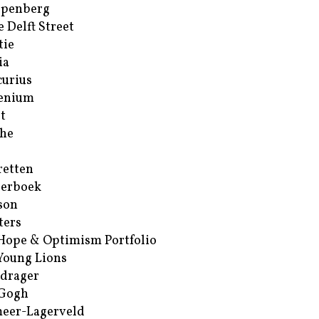
ppenberg
e Delft Street
tie
ia
urius
enium
t
he
retten
erboek
son
ters
Hope & Optimism Portfolio
Young Lions
drager
 Gogh
eer-Lagerveld