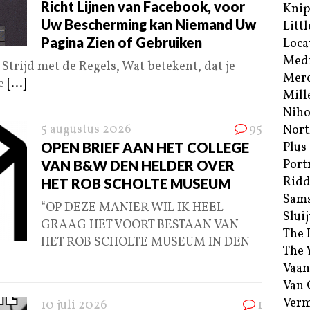
Richt Lijnen van Facebook, voor
Kni
Uw Bescherming kan Niemand Uw
Littl
Pagina Zien of Gebruiken
Loca
Med
Strijd met de Regels, Wat betekent, dat je
Merc
de
[...]
Mill
Niho
5 augustus 2026
95
Nort
OPEN BRIEF AAN HET COLLEGE
Plus
Port
VAN B&W DEN HELDER OVER
Ridd
HET ROB SCHOLTE MUSEUM
Sam
“OP DEZE MANIER WIL IK HEEL
Sluij
GRAAG HET VOORT BESTAAN VAN
The 
HET ROB SCHOLTE MUSEUM IN DEN
The 
Vaan
Van
Verm
10 juli 2026
1