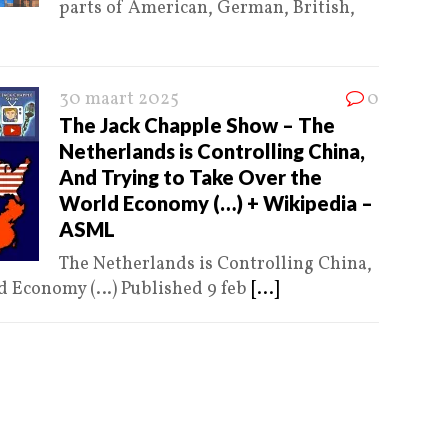
parts of American, German, British,
30 maart 2025
0
The Jack Chapple Show – The
Netherlands is Controlling China,
And Trying to Take Over the
World Economy (…) + Wikipedia –
ASML
The Netherlands is Controlling China,
ld Economy (…) Published 9 feb
[...]