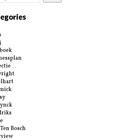
egories
s
j
boek
nessplan
ectie
right
lhart
mick
sy
ynck
riks
e
 Ten Bosch
rview