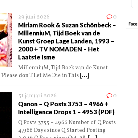
29 juni 2026
0
Miriam Rook & Suzan Schönbeck –
MillenniuM, Tijd Boek van de
Kunst Groep Lage Landen, 1993 –
2000 + TV NOMADEN – Het
Laatste Isme
MillenniuM, Tijd Boek van de Kunst
Please don T Let Me Die in This
[...]
31 januari 2026
0
Qanon – Q Posts 3753 – 4966 +
Intelligence Drops 1 – 4953 (PDF)
Q Posts 3753 – 4966 Number of Q Posts
4,966 Days since Q Started Posting