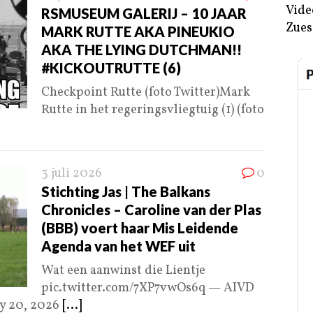
Vide
RSMUSEUM GALERIJ – 10 JAAR
Zues
MARK RUTTE AKA PINEUKIO
AKA THE LYING DUTCHMAN!!
#KICKOUTRUTTE (6)
Checkpoint Rutte (foto Twitter)Mark
Rutte in het regeringsvliegtuig (1) (foto
3 juli 2026
0
Stichting Jas | The Balkans
Chronicles – Caroline van der Plas
(BBB) voert haar Mis Leidende
Agenda van het WEF uit
Wat een aanwinst die Lientje
pic.twitter.com/7XP7vwOs6q — AIVD
ry 20, 2026
[...]