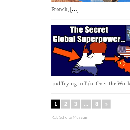
French,
[...]
and Trying to Take Over the Wor
1
2
3
…
8
»
Rob Scholte Museum