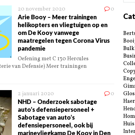
20 november 2020
0
Cat
Arie Booy – Meer trainingen
helikopters en vliegtuigen op en
om De Kooy vanwege
Bert
maatregelen tegen Corona Virus
Booi
pandemie
Bulk
Busi
Oefening met C 130 Hercules
Coll
terie van Defensie) Meer trainingen
Copy
Enge
Gim
2 januari 2020
0
Glos
Haer
NHD – Onderzoek sabotage
Hend
auto’s defensiepersoneel +
Hom
Sabotage van auto’s
Huis
defensiepersoneel, ook bij
Inte
marinevliegkamp De Kooy in Den