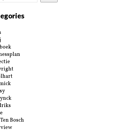
egories
s
j
boek
nessplan
ectie
right
lhart
mick
sy
ynck
riks
e
 Ten Bosch
rview