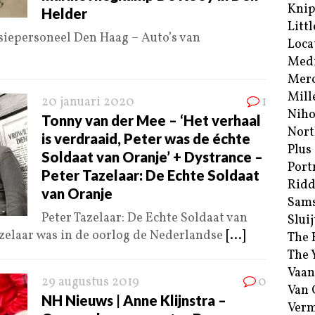
Kni
Helder
Littl
siepersoneel Den Haag – Auto’s van
Loca
Med
Merc
Mill
20 januari 2020
1
Niho
Tonny van der Mee – ‘Het verhaal
Nort
is verdraaid, Peter was de échte
Plus
Soldaat van Oranje’ + Dystrance –
Port
Peter Tazelaar: De Echte Soldaat
Ridd
van Oranje
Sam
Peter Tazelaar: De Echte Soldaat van
Sluij
zelaar was in de oorlog de Nederlandse
[...]
The 
The 
Vaan
29 augustus 2019
0
Van
NH Nieuws | Anne Klijnstra –
Verm