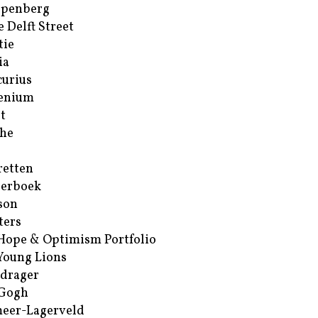
ppenberg
e Delft Street
tie
ia
urius
enium
t
he
retten
erboek
son
ters
Hope & Optimism Portfolio
Young Lions
drager
 Gogh
eer-Lagerveld