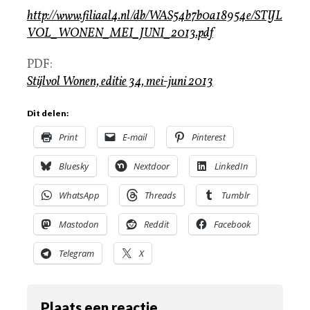
http://www.filiaal4.nl/db/WAS54b7b0a18954e/STIJL
VOL_WONEN_MEI_JUNI_2013.pdf
PDF:
Stijlvol Wonen, editie 34, mei-juni 2013
Dit delen:
Print
E-mail
Pinterest
Bluesky
Nextdoor
LinkedIn
WhatsApp
Threads
Tumblr
Mastodon
Reddit
Facebook
Telegram
X
Plaats een reactie