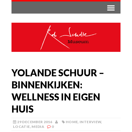
YOLANDE SCHUUR –
BINNENKIJKEN:
WELLNESS IN EIGEN
HUIS
29 DECEMBER 2016
HOME
,
INTERVIEW
,
LOCATIE
,
MEDIA
0