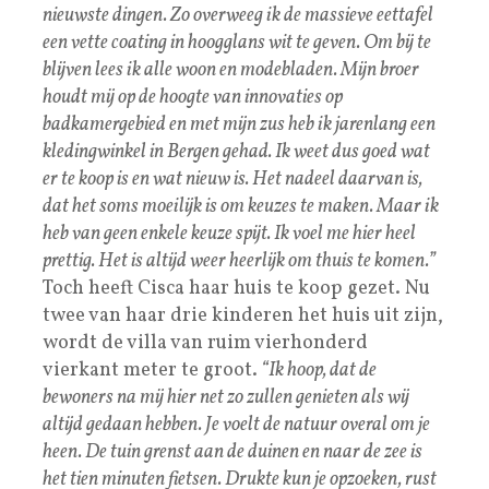
nieuwste dingen. Zo overweeg ik de massieve eettafel
een vette coating in hoogglans wit te geven. Om bij te
blijven lees ik alle woon en modebladen. Mijn broer
houdt mij op de hoogte van innovaties op
badkamergebied en met mijn zus heb ik jarenlang een
kledingwinkel in Bergen gehad. Ik weet dus goed wat
er te koop is en wat nieuw is. Het nadeel daarvan is,
dat het soms moeilijk is om keuzes te maken. Maar ik
heb van geen enkele keuze spijt. Ik voel me hier heel
prettig. Het is altijd weer heerlijk om thuis te komen.”
Toch heeft Cisca haar huis te koop gezet. Nu
twee van haar drie kinderen het huis uit zijn,
wordt de villa van ruim vierhonderd
vierkant meter te groot.
“Ik hoop, dat de
bewoners na mij hier net zo zullen genieten als wij
altijd gedaan hebben. Je voelt de natuur overal om je
heen. De tuin grenst aan de duinen en naar de zee is
het tien minuten fietsen. Drukte kun je opzoeken, rust