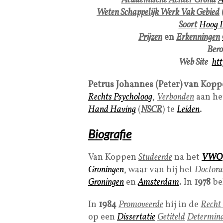
Academische Achter Grond
A
Weten Schappelijk Werk Vak Gebied
Soort
Hoog 
Prijzen
en
Erkenningen
Bero
Web Site
htt
Petrus Johannes (Peter) van Kop
Rechts Psycholoo
g
,
Verbonden
aan h
Hand Having
(
NSCR
) te
Leiden
.
Biografie
Van Koppen
Studeerde
na het
VWO
Groningen
, waar van hij het
Doctora
Groningen
en
Amsterdam
. In
1978
be
In
1984
Promoveerde
hij in de
Recht 
op een
Dissertatie
Getiteld
Determinan