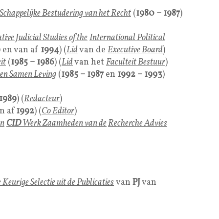
 Schappelijke Bestudering van het Recht
(
1980 – 1987
)
ve Judicial Studies of the
International Political
9
en van af
1994
) (
Lid
van de
Executive Board
)
it
(
1985 – 1986
) (
Lid
van het
Faculteit Bestuur
)
en Samen Leving
(
1985 – 1987
en
1992 – 1993
)
 1989
) (
Redacteur
)
n af
1992
) (
Co Editor
)
n
CID
Werk Zaamheden
van de
Recherche Advies
Keurige Selectie uit de Publicaties
van
PJ
van