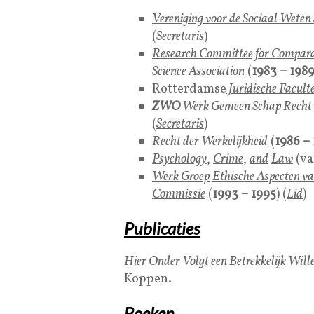
Vereniging voor de Sociaal Weten
(
Secretaris
)
Research Committee for Comparati
Science Associatio
n
(
1983 – 198
Rotterdamse
Juridische Faculte
ZWO
Werk Gemeen Schap Recht 
(
Secretaris
)
Recht der Werkelijkheid
(
1986 –
Psychology
,
Crime
,
and
Law
(va
Werk Groep
Ethische Aspecten va
Commissie
(
1993 – 1995
) (
Lid
)
Publicaties
Hier Onder Volgt e
en Betrekkelijk
Wille 
Koppen.
Boeken