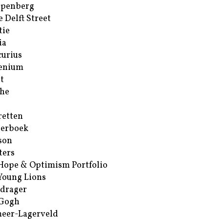
ppenberg
e Delft Street
tie
ia
urius
enium
t
he
retten
erboek
son
ters
Hope & Optimism Portfolio
Young Lions
drager
 Gogh
eer-Lagerveld