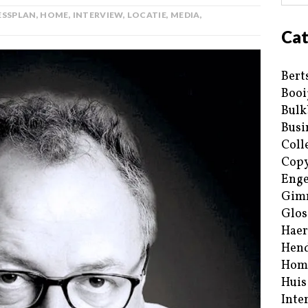
ESSPLAN
,
HOME
,
INTERVIEW
,
LOCATIE
,
MEDIA
,
Cat
Bert
Booi
Bulk
Busi
Coll
Copy
Enge
Gim
Glos
Haer
Hend
Hom
Huis
Inte