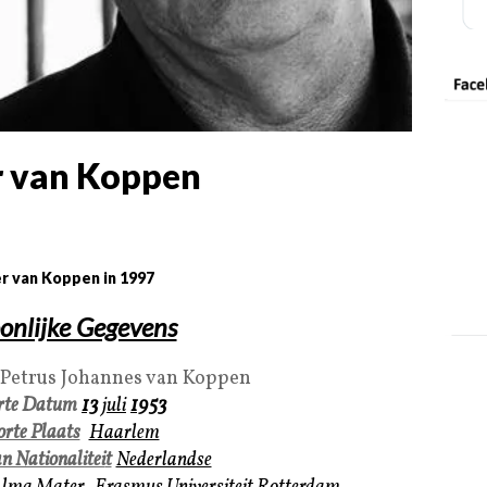
r van Koppen
r van Koppen in 1997
onlijke Gegevens
Petrus Johannes van Koppen
rte Datum
13
juli
1953
rte Plaats
Haarlem
n Nationalitei
t
Nederlandse