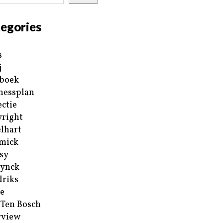
egories
s
j
boek
nessplan
ectie
right
lhart
mick
sy
ynck
riks
e
 Ten Bosch
rview