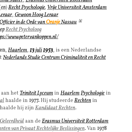
lma Mater
,
Erasmus Universiteit
Rotterdam
(
en
)
Recht Psychologie
,
Vrije Universiteit
Amsterdam
Leraar
,
Gewoon Hoog Leraar
Officier in de Orde van
Oranje
Nassau
[
1
]
ep
Recht Psycholoog
ps://www.petervankoppen.nl/
pen
,
Haarlem
,
13
juli
1953
, is een Nederlandse
et
Nederlands
Studie Centrum Criminaliteit en Recht
aan het
Triniteit Lyceum
in
Haarlem
Psychologie
in
al
haalde in
1977.
Hij studeerde
Rechten
in
haalde hij zijn
Kandidaat Rechten
.
Geleerdheid
aan de
Erasmus Universiteit
Rotterdam
ten van Privaat Rechtelijke Beslissingen
. Van
1978