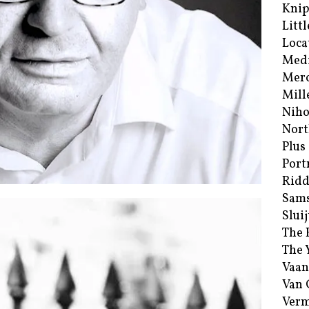
Kni
Littl
Loca
Med
Merc
Mill
Niho
Nort
Plus
Port
Ridd
Sam
Sluij
The 
The 
Vaan
Van
Verm