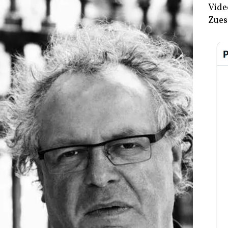
Vide
Zues