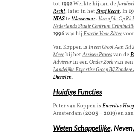
tot
1992
Werkte hij aan de
Juridisc
Recht
, later in het
Straf Recht
. In
19
NIAS
te
Wassenaar
.
Van af de Op Ric
Nederlands Studie Centrum Criminalit
1996
was hij
Fractie Voor Zitter
voo
Van Koppen is
In een Groot Aan Tal
Meer
bij het
Assisen Proces
van de
P
Adviseur
in een
Onder Zoek
van ee
Landelijke Expertise Groep Bij Zondere
Diensten
.
Huidige Functies
Peter van Koppen is
Emeritus Hoog
Amsterdam (
2003 – 2019
) en aa
Weten Schappelijke
,
Neven