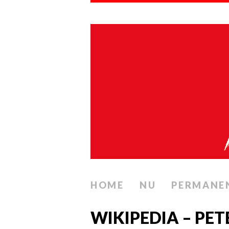
HOME
NU
PERMANE
WIKIPEDIA – PE