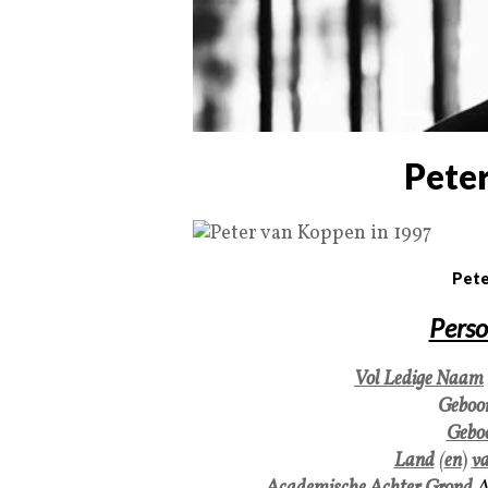
Pete
Pete
Perso
Vol Ledige Naam
Geboo
Geboo
Land
(
en
)
va