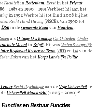
he Faculteit
in
Rotterdam
.
Eerst
in het
Privaat
86 – 1987
en
1990 – 1991
Verbleef hij aan het
hting
i
n 1992
Werkte hij tot Eind
2008
bij het
eit en Recht Hand Having
(
NSCR
). Van
1990
tot
r
D66
in de
Gemeente Raad
van
Haarlem
.
 Zaken
als
Getuige Des Kundige
Op Getreden
,
Onder
arachute Moord
in
België
. Hij was
Weten Schappelijk
n
Inter Regionaal Recherche Team
(
IRT
) en
Lid
van de
 Zeden Zaken
van het
Korps Landelijke Politie
 Leraar
Recht Psychologie
aan de
Vrije Universiteit
te
n de
Universiteit Maastricht
(2
003 – 2020
).
[
2
]
,
Functies
en
Bestuur Functies